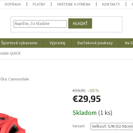
DOPRAVA
PLATBY
VRÁTENIE A VÝMENA
KONTAKTY
HĽADAŤ
Športové vybavenie
Výpredaj
Darčekové poukazy
Na S
ndale QUICK
ačka:
Cannondale
€59,95
–50 %
€29,95
Jednotková
Skladom
(1 ks)
cena:
Variant