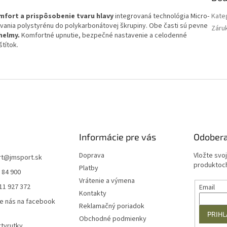
fort a prispôsobenie tvaru hlavy
integrovaná technológia Micro-
Kate
kovania polystyrénu do polykarbonátovej škrupiny. Obe časti sú pevne
Záru
 helmy.
Komfortné upnutie, bezpečné nastavenie a celodenné
títok.
Informácie pre vás
Odobera
Doprava
Vložte svo
rt
@
jmsport.sk
produktoch
Platby
 84 900
Vrátenie a výmena
11 927 372
Email
Kontakty
e nás na facebook
Reklamačný poriadok
PRIHL
Obchodné podmienky
tvrutky