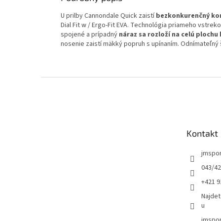
U prilby Cannondale Quick zaistí
bezkonkurenčný kom
Dial Fit w / Ergo-Fit EVA. Technológia priameho vstre
spojené a prípadný
náraz sa rozloží na celú plochu
nosenie zaistí mäkký popruh s upínaním. Odnímateľný š
Z
á
p
ä
t
Kontakt
i
e
jmspo
043/42
+421 9
Najdet
u
jmspor