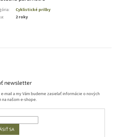
gória
:
Cyklistické prilby
ka
:
2 roky
ť newsletter
j e-mail a my Vám budeme zasielať informácie o nových
 na našom e-shope.
ÁSIŤ SA