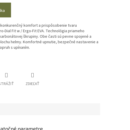
íka
konkurenčný komfort a prispôsobenie tvaru
o-Dial Fit w / Ergo-Fit EVA. Technológia priameho
karbonátovej škrupiny. Obe časti sú pevne spojené a
plochu helmy.
Komfortné upnutie, bezpečné nastavenie a
opruh s upínaním.
STRÁŽIŤ
ZDIEĽAŤ
atočné parametre