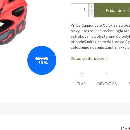
Pridať do koš
Prilba Cannondale Quick zaistí
bez
hlavy
integrovaná technológia Micr
vstrekovania polystyrénu do poly
prípadný
náraz sa rozloží na celú 
celodenné nosenie zaistí mäkký p
€59,95
Detailné informácie
–50 %
TLAČ
OPÝTAŤ SA
Dod