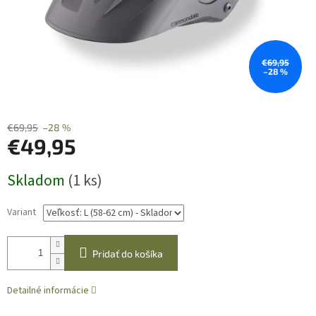
€69,95
–28 %
€69,95
–28 %
€49,95
Jednotková
Skladom
(1 ks)
cena:
Variant
Pridať do košíka
Detailné informácie