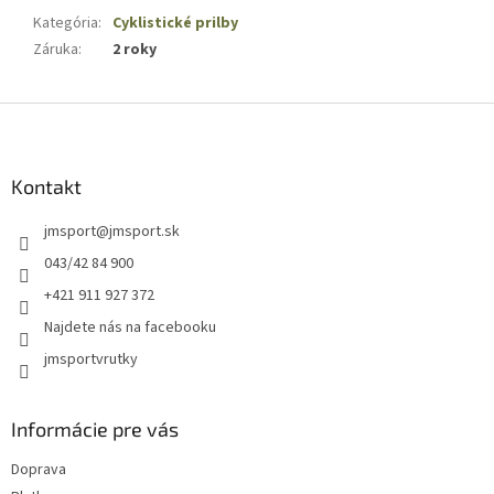
Kategória
:
Cyklistické prilby
Záruka
:
2 roky
Z
á
p
ä
Kontakt
t
jmsport
@
jmsport.sk
i
e
043/42 84 900
+421 911 927 372
Najdete nás na facebooku
jmsportvrutky
Informácie pre vás
Doprava