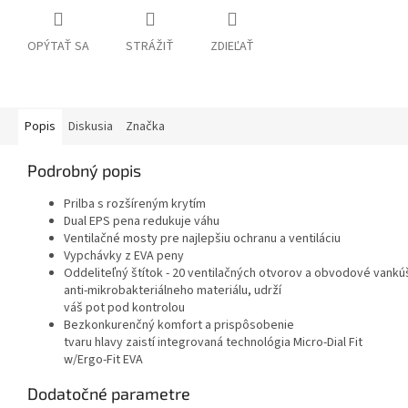
OPÝTAŤ SA
STRÁŽIŤ
ZDIEĽAŤ
Popis
Diskusia
Značka
Podrobný popis
Prilba s rozšíreným krytím
Dual EPS pena redukuje váhu
Ventilačné mosty pre najlepšiu ochranu a ventiláciu
Vypchávky z EVA peny
Oddeliteľný
štítok
-
20
ventilačných
otvorov
a
obvodové
vankú
anti
-
mikrobakteriálneho
materiálu
,
udrží
váš
pot
pod
kontrolou
Bezkonkurenčný komfort
a
prispôsobenie
tvaru
hlavy
zaistí
integrovaná technológia
Micro-Dial Fit
w/Ergo-Fit EVA
Dodatočné parametre