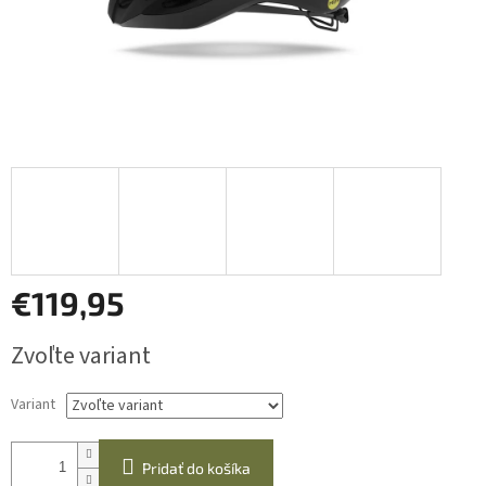
€119,95
Jednotková
Zvoľte variant
cena:
Variant
Pridať do košíka