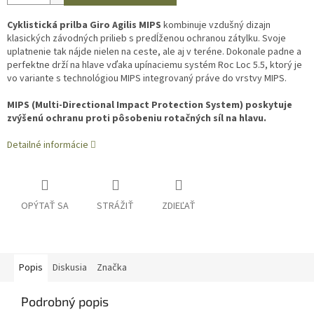
Cyklistická prilba Giro Agilis MIPS
kombinuje vzdušný dizajn
klasických závodných prilieb s predĺženou ochranou zátylku. Svoje
uplatnenie tak nájde nielen na ceste, ale aj v teréne. Dokonale padne a
perfektne drží na hlave vďaka upínaciemu systém Roc Loc 5.5, ktorý je
vo variante s technológiou MIPS integrovaný práve do vrstvy MIPS.
MIPS (Multi-Directional Impact Protection System) poskytuje
zvýšenú ochranu proti pôsobeniu rotačných síl na hlavu.
Detailné informácie
OPÝTAŤ SA
STRÁŽIŤ
ZDIEĽAŤ
Popis
Diskusia
Značka
Podrobný popis