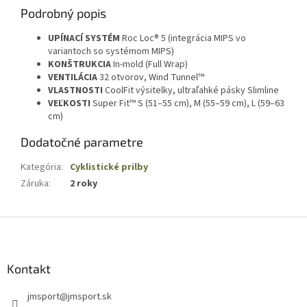
Podrobný popis
UPÍNACÍ SYSTÉM
Roc Loc® 5 (integrácia MIPS vo
variantoch so systémom MIPS)
KONŠTRUKCIA
In-mold (Full Wrap)
VENTILÁCIA
32 otvorov, Wind Tunnel™
VLASTNOSTI
CoolFit výsitelky, ultraľahké pásky Slimline
VEĽKOSTI
Super Fit™ S (51–55 cm), M (55–59 cm), L (59–63
cm)
Dodatočné parametre
Kategória
:
Cyklistické prilby
Záruka
:
2 roky
Z
á
p
ä
Kontakt
t
jmsport
@
jmsport.sk
i