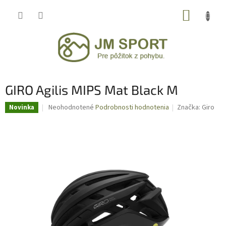
Prejsť
NÁKUP
na
obsah
KOŠÍK
GIRO Agilis MIPS Mat Black M
Priemerné
Neohodnotené
Podrobnosti hodnotenia
Značka:
Giro
Novinka
hodnotenie
produktu
je
0,0
z
5
hviezdičiek.