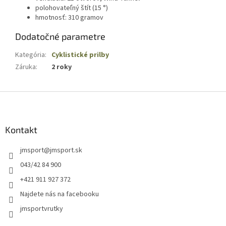
polohovateľný štít (15 °)
hmotnosť: 310 gramov
Dodatočné parametre
Kategória
:
Cyklistické prilby
Záruka
:
2 roky
Z
á
p
ä
Kontakt
t
jmsport
@
jmsport.sk
i
e
043/42 84 900
+421 911 927 372
Najdete nás na facebooku
jmsportvrutky