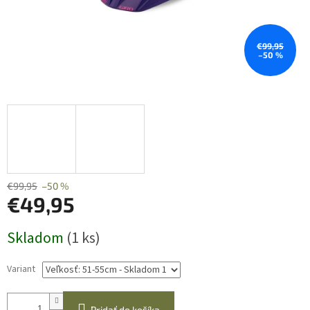
€99,95
–50 %
€99,95
–50 %
€49,95
Jednotková
Skladom
(1 ks)
cena:
Variant
Pridať do košíka