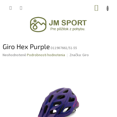
Prejsť
NÁKUP
na
obsah
KOŠÍK
Giro Hex Purple
D11987661/51-55
Priemerné
Neohodnotené
Podrobnosti hodnotenia
Značka:
Giro
hodnotenie
produktu
je
0,0
z
5
hviezdičiek.