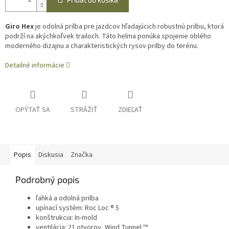
Giro Hex
je odolná prilba pre jazdcov hľadajúcich robustnú prilbu, ktorá
podrží na akýchkoľvek trailoch. Táto helma ponúka spojenie oblého
moderného dizajnu a charakteristických rysov prilby do terénu.
Detailné informácie
OPÝTAŤ SA
STRÁŽIŤ
ZDIEĽAŤ
Popis
Diskusia
Značka
Podrobný popis
ľahká a odolná prilba
upínací systém: Roc Loc ® 5
konštrukcia: In-mold
ventilácia: 21 otvorov, Wind Tunnel ™