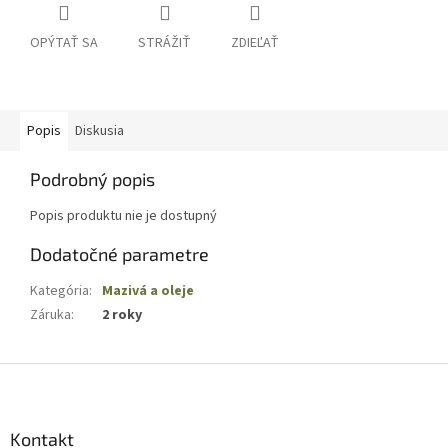
OPÝTAŤ SA
STRÁŽIŤ
ZDIEĽAŤ
Popis
Diskusia
Podrobný popis
Popis produktu nie je dostupný
Dodatočné parametre
Kategória
:
Mazivá a oleje
Záruka
:
2 roky
Z
á
p
ä
Kontakt