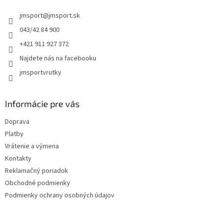
t
jmsport
@
jmsport.sk
i
e
043/42 84 900
+421 911 927 372
Najdete nás na facebooku
jmsportvrutky
Informácie pre vás
Doprava
Platby
Vrátenie a výmena
Kontakty
Reklamačný poriadok
Obchodné podmienky
Podmienky ochrany osobných údajov