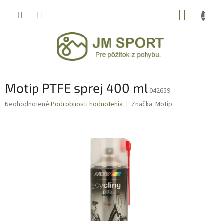
Prejsť
NÁKUP
na
obsah
KOŠÍK
Motip PTFE sprej 400 ml
042659
Priemerné
Neohodnotené
Podrobnosti hodnotenia
Značka:
Motip
hodnotenie
produktu
je
0,0
z
5
hviezdičiek.