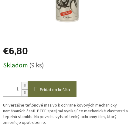
€6,80
Jednotková
Skladom
(9 ks)
cena:
Pridať do košíka
Univerzálne teflónové mazivo k ochrane kovových mechanicky
namáhaných častí. PTFE sprej má vynikajúce mechanické vlastnosti a
tepelnú stabilitu. Na povrchu vytvorí tenký ochranný film, ktorý
zmierňuje opotrebenie.