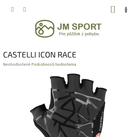
Prejsť
NÁKUP
na
obsah
KOŠÍK
CASTELLI ICON RACE
Priemerné
Neohodnotené
Podrobnosti hodnotenia
hodnotenie
produktu
je
0,0
z
5
hviezdičiek.