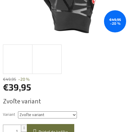
€49,95
–20 %
€49,95
–20 %
€39,95
Jednotková
Zvoľte variant
cena:
Variant
Pridať do košíka