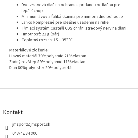
Dvojvrstvová dlaň na ochranu s pridanou potlačou pre
lepší úchop
Minimum švov a ľahká tkanina pre mimoriadne pohodlie
Ľahko kompresné pre ideálne usadenie na ruke
Tlmiaci systém Castelli CDS chráni stredový nerv na dlani
Hmotnosť: 22 g (pár)
Teplotný rozsah: 15 – 35°˚C
Materiálové zloženie:
Hlavný materiál 79%polyamid 21%elastan
Zadný rozštep 89%polyamid 11%elastan
Dlaň 80%polyester 20%polyuretán
Z
á
p
ä
Kontakt
t
jmsport
@
jmsport.sk
i
e
043/42 84 900