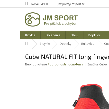
Prejsť
043/42 84 900
jmsport@jmsport.sk
na
obsah
Bicykle
Oblečenie
Obuv
Doplnky
Domov
Bicykle
Doplnky
Rukavice
Cub
Cube NATURAL FIT long finge
Priemerné
Neohodnotené
Podrobnosti hodnotenia
Značka:
Cube
hodnotenie
produktu
je
0,0
z
5
hviezdičiek.