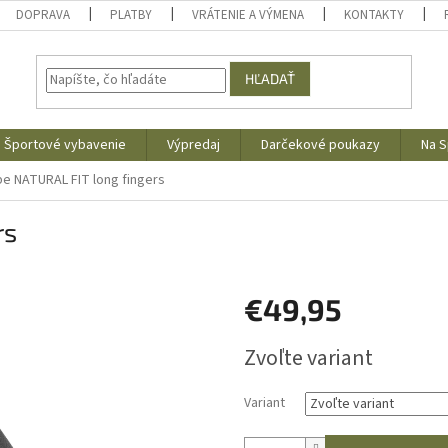
DOPRAVA
PLATBY
VRÁTENIE A VÝMENA
KONTAKTY
HĽADAŤ
Športové vybavenie
Výpredaj
Darčekové poukazy
Na S
e NATURAL FIT long fingers
rs
€49,95
Jednotková
Zvoľte variant
cena:
Variant