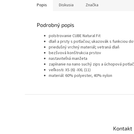
Popis
Diskusia
Značka
Podrobný popis
polstrovanie CUBE Natural Fit
dlaň a prsty s potlačou; ukazovák s funkciou d
priedušný vrchný materiál; vetraná dlaň
bezšvová konštrukcia prstov
nastaviteľná manžeta
zapínanie na nano suchý zips a úchopová potlač
veľkosti: XS (6) -XXL (11)
materiál: 60% polyester, 40% nylon
Z
á
p
ä
t
Kontakt
i