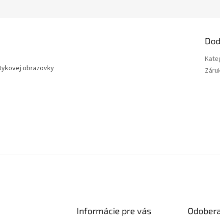
Dod
Kate
otykovej obrazovky
Záru
Informácie pre vás
Odobera