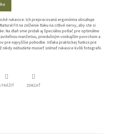
íka
istické rukavice. Ich prepracovaná ergonómia obsahuje
tural Fit na zníženie tlaku na citlivé nervy, aby ste si
e. Na dlaň sme pridali aj špeciálnu potlač pre optimálne
staviteľnou manžetou, priedušným vonkajším povrchom a
 pre najvyššie pohodlie. Vďaka praktickej funkcii pre
 nikdy nebudete musieť snímať rukavice kvôli fotografii.
STRÁŽIŤ
ZDIEĽAŤ