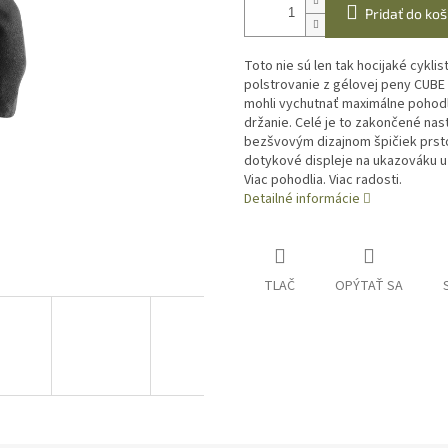
Pridať do koš
Toto nie sú len tak hocijaké cykl
polstrovanie z gélovej peny CUBE Na
mohli vychutnať maximálne pohodli
držanie. Celé je to zakončené na
bezšvovým dizajnom špičiek prstov
dotykové displeje na ukazováku už
Viac pohodlia. Viac radosti.
Detailné informácie
TLAČ
OPÝTAŤ SA