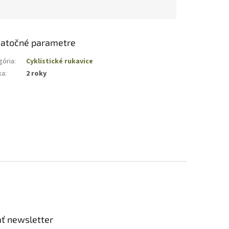
atočné parametre
gória
:
Cyklistické rukavice
ka
:
2 roky
ť newsletter