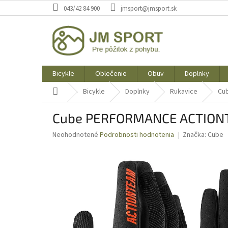
Prejsť
043/42 84 900
jmsport@jmsport.sk
na
obsah
Bicykle
Oblečenie
Obuv
Doplnky
Domov
Bicykle
Doplnky
Rukavice
Cu
Cube PERFORMANCE ACTION
Priemerné
Neohodnotené
Podrobnosti hodnotenia
Značka:
Cube
hodnotenie
produktu
je
0,0
z
5
hviezdičiek.