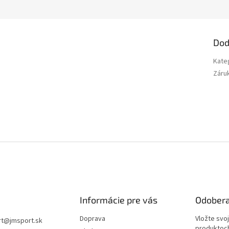
Dod
Kate
Záru
Informácie pre vás
Odobera
Doprava
Vložte svo
rt
@
jmsport.sk
produktoch