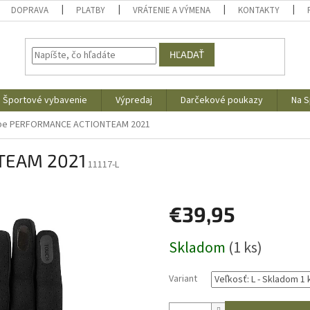
DOPRAVA
PLATBY
VRÁTENIE A VÝMENA
KONTAKTY
HĽADAŤ
Športové vybavenie
Výpredaj
Darčekové poukazy
Na S
be PERFORMANCE ACTIONTEAM 2021
TEAM 2021
11117-L
€39,95
Jednotková
Skladom
(1 ks)
cena:
Variant