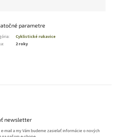
atočné parametre
gória
:
Cyklistické rukavice
ka
:
2 roky
ť newsletter
j e-mail a my Vám budeme zasielať informácie o nových
 na našom e-shope.