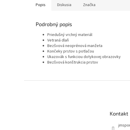
Popis
Diskusia
Značka
Podrobný popis
Priedušný vrchný materiál
Vetraná dlaň
Bezšvová neoprénová manžeta
Končeky prstov s potlačou
Ukazovák s funkciou dotykovej obrazovky
Bezšvová konštrukcia prstov
Z
á
p
ä
t
Kontakt
i
e
jmspo