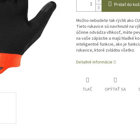
Pridať do koš
Možno nebudete tak rýchli ako CUB
Tieto rukavice sú navrhnuté na vý
účinne odvádza vlhkosť, máte pe
na vaše zápästie a majú hladké ko
inteligentné funkcie, ako je funk
rukavice, ktoré zvládnu všetko.
Detailné informácie
TLAČ
OPÝTAŤ SA