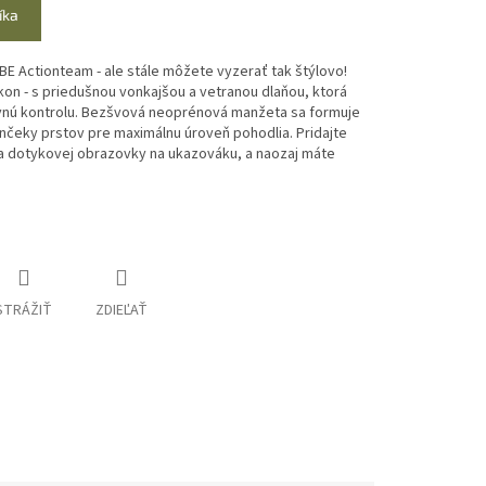
íka
E Actionteam - ale stále môžete vyzerať tak štýlovo!
kon - s priedušnou vonkajšou a vetranou dlaňou, ktorá
vnú kontrolu. Bezšvová neoprénová manžeta sa formuje
nčeky prstov pre maximálnu úroveň pohodlia. Pridajte
cia dotykovej obrazovky na ukazováku, a naozaj máte
STRÁŽIŤ
ZDIEĽAŤ