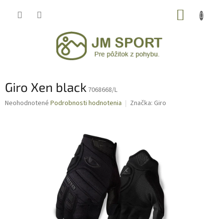
Prejsť
NÁKUP
na
obsah
KOŠÍK
Giro Xen black
7068668/L
Priemerné
Neohodnotené
Podrobnosti hodnotenia
Značka:
Giro
hodnotenie
produktu
je
0,0
z
5
hviezdičiek.