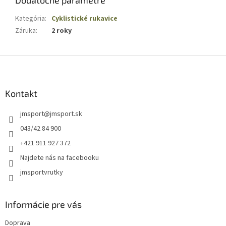
Dodatočné parametre
Kategória
:
Cyklistické rukavice
Záruka
:
2 roky
Z
á
p
ä
Kontakt
t
jmsport
@
jmsport.sk
i
e
043/42 84 900
+421 911 927 372
Najdete nás na facebooku
jmsportvrutky
Informácie pre vás
Doprava