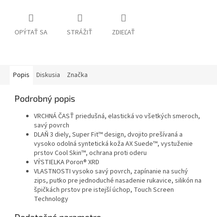
OPÝTAŤ SA
STRÁŽIŤ
ZDIEĽAŤ
Popis
Diskusia
Značka
Podrobný popis
VRCHNÁ ČASŤ priedušná, elastická vo všetkých smeroch,
savý povrch
DLAŇ 3 diely, Super Fit™ design, dvojito prešívaná a
vysoko odolná syntetická koža AX Suede™, vystuženie
prstov Cool Skin™, ochrana proti oderu
VÝSTIELKA Poron® XRD
VLASTNOSTI vysoko savý povrch, zapínanie na suchý
zips, putko pre jednoduché nasadenie rukavice, silikón na
špičkách prstov pre istejší úchop, Touch Screen
Technology