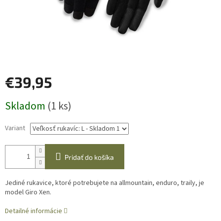
€39,95
Jednotková
Skladom
(1 ks)
cena:
Variant
Pridať do košíka
Jediné rukavice, ktoré potrebujete na allmountain, enduro, traily, je
model Giro Xen.
Detailné informácie