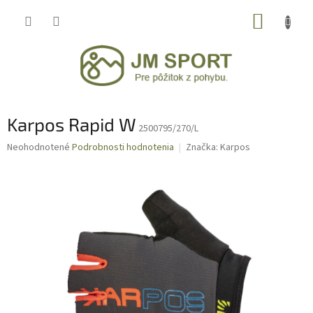
Prejsť
NÁKUP
na
obsah
KOŠÍK
Karpos Rapid W
2500795/270/L
Priemerné
Neohodnotené
Podrobnosti hodnotenia
Značka:
Karpos
hodnotenie
produktu
je
0,0
z
5
hviezdičiek.