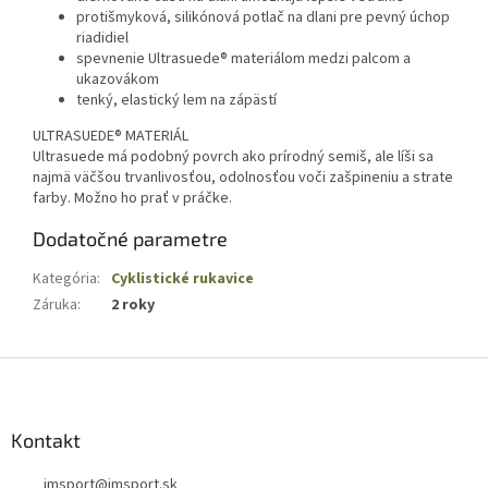
protišmyková, silikónová potlač na dlani pre pevný úchop
riadidiel
spevnenie Ultrasuede® materiálom medzi palcom a
ukazovákom
tenký, elastický lem na zápästí
ULTRASUEDE® MATERIÁL
Ultrasuede má podobný povrch ako prírodný semiš, ale líši sa
najmä väčšou trvanlivosťou, odolnosťou voči zašpineniu a strate
farby. Možno ho prať v práčke.
Dodatočné parametre
Kategória
:
Cyklistické rukavice
Záruka
:
2 roky
Z
á
p
ä
Kontakt
t
jmsport
@
jmsport.sk