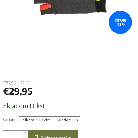
€37,95
–21 %
€37,95
–21 %
€29,95
Jednotková
Skladom
(1 ks)
cena:
Variant
Pridať do košíka