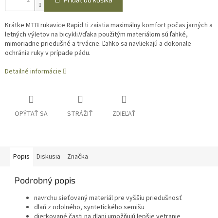
Krátke MTB rukavice Rapid ti zaistia maximálny komfort počas jarných a
letných výletov na bicykli.Vďaka použitým materiálom sú ľahké,
mimoriadne priedušné a trvácne. Ľahko sa navliekajú a dokonale
ochránia ruky v prípade pádu.
Detailné informácie
OPÝTAŤ SA
STRÁŽIŤ
ZDIEĽAŤ
Popis
Diskusia
Značka
Podrobný popis
navrchu sieťovaný materiál pre vyššiu priedušnosť
dlaň z odolného, syntetického semišu
dierkované časti na dlani umožňujú lepšie vetranie