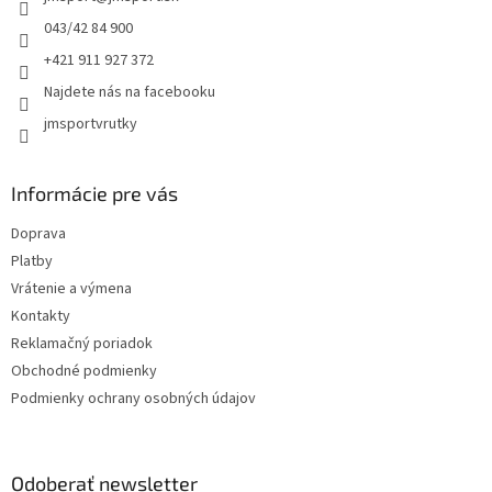
i
e
043/42 84 900
+421 911 927 372
Najdete nás na facebooku
jmsportvrutky
Informácie pre vás
Doprava
Platby
Vrátenie a výmena
Kontakty
Reklamačný poriadok
Obchodné podmienky
Podmienky ochrany osobných údajov
Odoberať newsletter