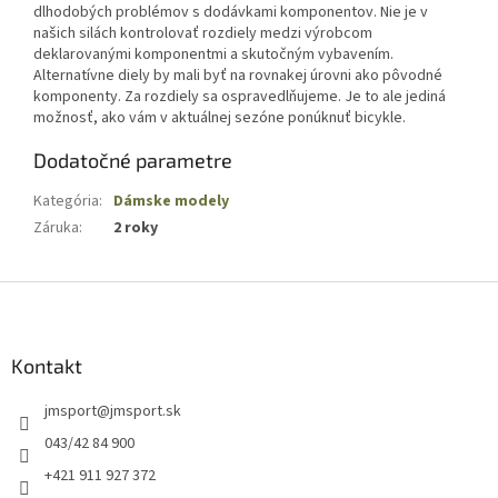
dlhodobých problémov s dodávkami komponentov. Nie je v
našich silách kontrolovať rozdiely medzi výrobcom
deklarovanými komponentmi a skutočným vybavením.
Alternatívne diely by mali byť na rovnakej úrovni ako pôvodné
komponenty. Za rozdiely sa ospravedlňujeme. Je to ale jediná
možnosť, ako vám v aktuálnej sezóne ponúknuť bicykle.
Dodatočné parametre
Kategória
:
Dámske modely
Záruka
:
2 roky
Z
á
p
ä
Kontakt
t
jmsport
@
jmsport.sk
i
e
043/42 84 900
+421 911 927 372