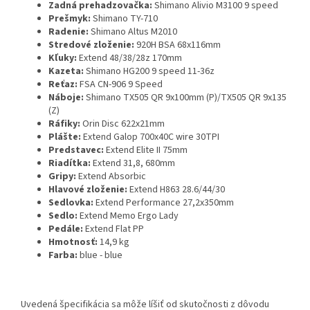
Zadná prehadzovačka:
Shimano Alivio M3100 9 speed
Prešmyk:
Shimano TY-710
Radenie:
Shimano Altus M2010
Stredové zloženie:
920H BSA 68x116mm
Kľuky:
Extend 48/38/28z 170mm
Kazeta:
Shimano HG200 9 speed 11-36z
Reťaz:
FSA CN-906 9 Speed
Náboje:
Shimano TX505 QR 9x100mm (P)/TX505 QR 9x135
(Z)
Ráfiky:
Orin Disc 622x21mm
Plášte:
Extend Galop 700x40C wire 30TPI
Predstavec:
Extend Elite II 75mm
Riadítka:
Extend 31,8, 680mm
Gripy:
Extend Absorbic
Hlavové zloženie:
Extend H863 28.6/44/30
Sedlovka:
Extend Performance 27,2x350mm
Sedlo:
Extend Memo Ergo Lady
Pedále:
Extend Flat PP
Hmotnosť:
14,9 kg
Farba:
blue - blue
Uvedená špecifikácia sa môže líšiť od skutočnosti z dôvodu