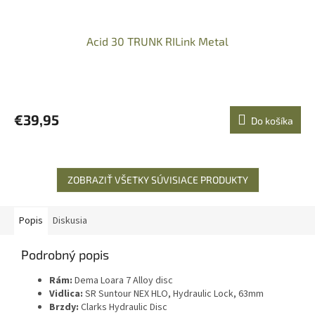
Acid 30 TRUNK RILink Metal
€39,95
Do košíka
ZOBRAZIŤ VŠETKY SÚVISIACE PRODUKTY
Popis
Diskusia
Podrobný popis
Rám:
Dema Loara 7 Alloy disc
Vidlica:
SR Suntour NEX HLO, Hydraulic Lock, 63mm
Brzdy:
Clarks Hydraulic Disc