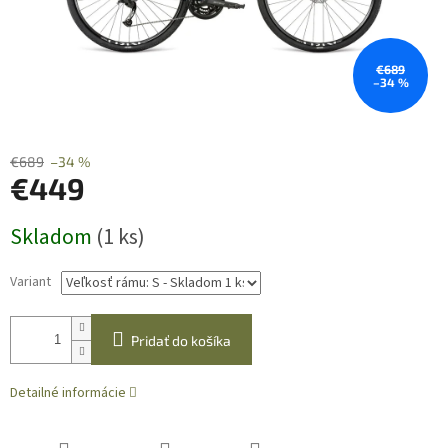
€689
–34 %
€689
–34 %
€449
Jednotková
Skladom
(1 ks)
cena:
Variant
Pridať do košíka
Detailné informácie