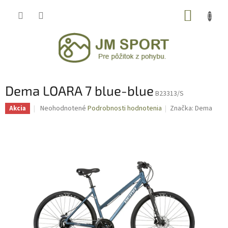
Prejsť
NÁKUP
na
obsah
KOŠÍK
Dema LOARA 7 blue-blue
B23313/S
Priemerné
Neohodnotené
Podrobnosti hodnotenia
Značka:
Dema
Akcia
hodnotenie
produktu
je
0,0
z
5
hviezdičiek.