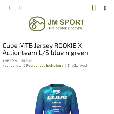
Prejsť
NÁKUP
na
obsah
KOŠÍK
Cube MTB Jersey ROOKIE X
Actionteam L/S blue n green
12653/XXL - 158/164
Priemerné
Neohodnotené
Podrobnosti hodnotenia
Značka:
Acid
hodnotenie
produktu
je
0,0
z
5
hviezdičiek.