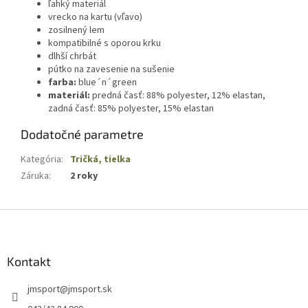
ľahký materiál
vrecko na kartu (vľavo)
zosilnený lem
kompatibilné s oporou krku
dlhší chrbát
pútko na zavesenie na sušenie
farba:
blue´n´green
materiál:
predná časť: 88% polyester, 12% elastan,
zadná časť: 85% polyester, 15% elastan
Dodatočné parametre
Kategória
:
Tričká, tielka
Záruka
:
2 roky
Z
á
p
ä
Kontakt
t
jmsport
@
jmsport.sk
i
e