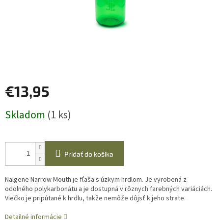
€13,95
Jednotková
Skladom
(1 ks)
cena:
Pridať do košíka
Nalgene Narrow Mouth je fľaša s úzkym hrdlom. Je vyrobená z
odolného polykarbonátu a je dostupná v rôznych farebných variáciách.
Viečko je pripútané k hrdlu, takže nemôže dôjsť k jeho strate.
Detailné informácie