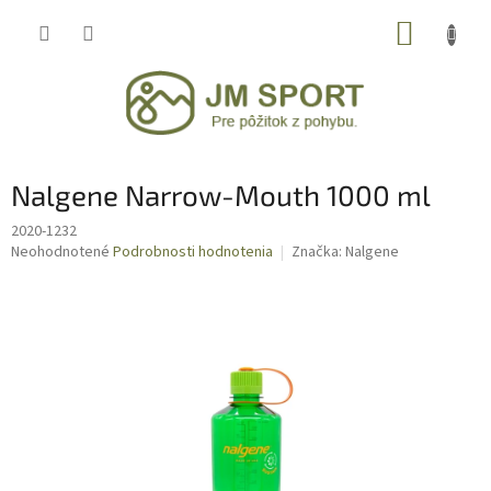
Prejsť
NÁKUP
na
obsah
KOŠÍK
Nalgene Narrow-Mouth 1000 ml
2020-1232
Priemerné
Neohodnotené
Podrobnosti hodnotenia
Značka:
Nalgene
hodnotenie
produktu
je
0,0
z
5
hviezdičiek.