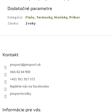
Dodatočné parametre
Kategória
:
Flaše, Termosky, Hrnčeky, Príbor
Záruka
:
2 roky
Z
á
p
ä
Kontakt
t
jmsport
@
jmsport.sk
i
e
043/42 84 900
+421 911 927 372
Najdete nás na facebooku
jmsportvrutky
Informácie pre vás