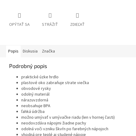
OPÝTAŤ SA
STRÁŽIŤ
ZDIEĽAŤ
Popis
Diskusia
Značka
Podrobný popis
praktické úzke hrdlo
plastové oko zabraňuje strate viečka
obvodové rysky
odolný materiál
nárazuvzdorná
neobsahuje BPA
ľahká údržba
možno umývať v umývačke riadu (len v hornej časti)
neodovzdáva nápojmi žiadne pachy
odolná voči vzniku škvŕn po farebných nápojoch
vhodná pre teplé aj studené nápoje