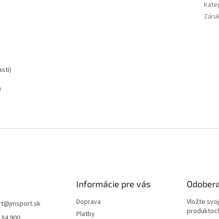
Kate
Záru
sti)
h
Informácie pre vás
Odobera
Doprava
Vložte svo
rt
@
jmsport.sk
produktoch
Platby
 84 900