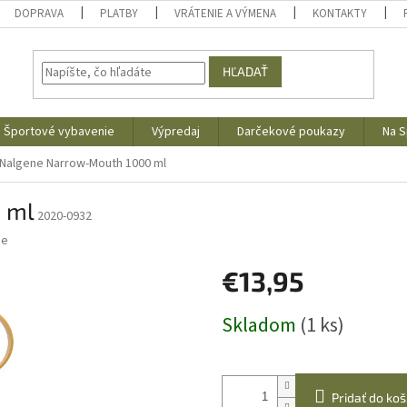
DOPRAVA
PLATBY
VRÁTENIE A VÝMENA
KONTAKTY
HĽADAŤ
Športové vybavenie
Výpredaj
Darčekové poukazy
Na S
Nalgene Narrow-Mouth 1000 ml
 ml
2020-0932
ne
€13,95
Jednotková
Skladom
(1 ks)
cena:
Pridať do koš