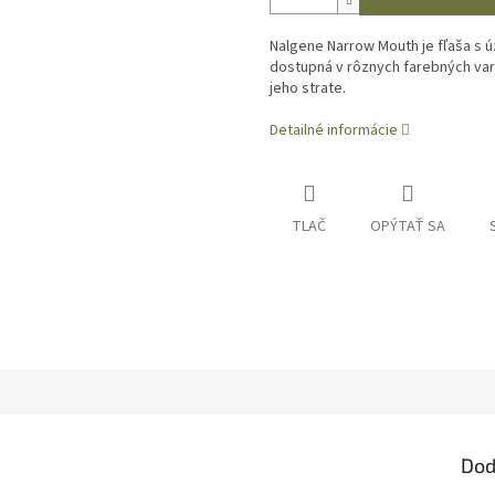
Nalgene Narrow Mouth je fľaša s 
dostupná v rôznych farebných vari
jeho strate.
Detailné informácie
TLAČ
OPÝTAŤ SA
Dod