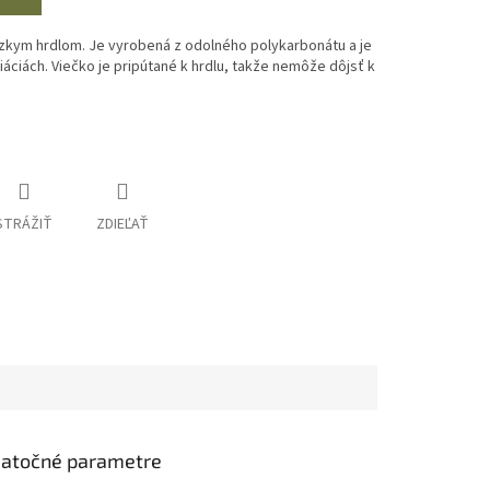
úzkym hrdlom. Je vyrobená z odolného polykarbonátu a je
áciách. Viečko je pripútané k hrdlu, takže nemôže dôjsť k
STRÁŽIŤ
ZDIEĽAŤ
atočné parametre