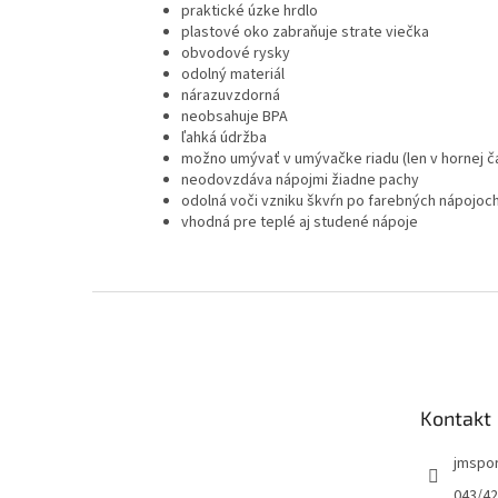
praktické úzke hrdlo
plastové oko zabraňuje strate viečka
obvodové rysky
odolný materiál
nárazuvzdorná
neobsahuje BPA
ľahká údržba
možno umývať v umývačke riadu (len v hornej ča
neodovzdáva nápojmi žiadne pachy
odolná voči vzniku škvŕn po farebných nápojoc
vhodná pre teplé aj studené nápoje
Z
á
p
ä
t
Kontakt
i
e
jmspo
043/42