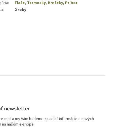
gória
:
Flaše, Termosky, Hrnčeky, Príbor
ka
:
2 roky
ť newsletter
j e-mail a my Vám budeme zasielať informácie o nových
 na našom e-shope.