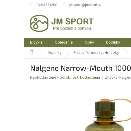
Prejsť
043/42 84 900
jmsport@jmsport.sk
na
obsah
Bicykle
Oblečenie
Obuv
Doplnky
Domov
Doplnky
Flaše, Termosky, Hrnčeky
Nalgene Narrow-Mouth 1000
Priemerné
Neohodnotené
Podrobnosti hodnotenia
Značka:
Nalge
hodnotenie
produktu
je
0,0
z
5
hviezdičiek.