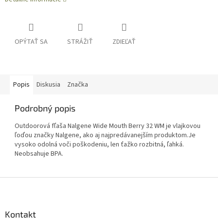
OPÝTAŤ SA
STRÁŽIŤ
ZDIEĽAŤ
Popis
Diskusia
Značka
Podrobný popis
Outdoorová fľaša Nalgene Wide Mouth Berry 32 WM je vlajkovou
ľoďou značky Nalgene, ako aj najpredávanejším produktom.Je
vysoko odolná voči poškodeniu, len ťažko rozbitná, ľahká.
Neobsahuje BPA.
Z
á
p
ä
Kontakt