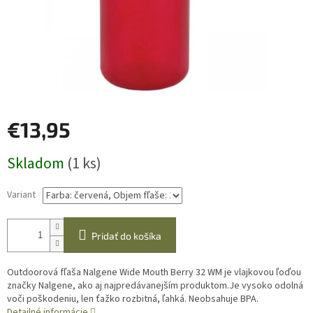
€13,95
Jednotková
Skladom
(1 ks)
cena:
Variant
Pridať do košíka
Outdoorová fľaša Nalgene Wide Mouth Berry 32 WM je vlajkovou ľoďou
značky Nalgene, ako aj najpredávanejším produktom.Je vysoko odolná
voči poškodeniu, len ťažko rozbitná, ľahká. Neobsahuje BPA.
Detailné informácie