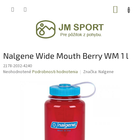
Prejsť
NÁKUP
na
obsah
KOŠÍK
Nalgene Wide Mouth Berry WM 1 l
2178-2032-4240
Priemerné
Neohodnotené
Podrobnosti hodnotenia
Značka:
Nalgene
hodnotenie
produktu
je
0,0
z
5
hviezdičiek.