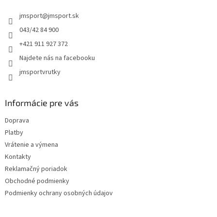
t
jmsport
@
jmsport.sk
i
e
043/42 84 900
+421 911 927 372
Najdete nás na facebooku
jmsportvrutky
Informácie pre vás
Doprava
Platby
Vrátenie a výmena
Kontakty
Reklamačný poriadok
Obchodné podmienky
Podmienky ochrany osobných údajov