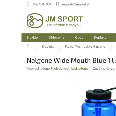
Prejsť
043/42 84 900
jmsport@jmsport.sk
na
obsah
Bicykle
Oblečenie
Obuv
Doplnky
Domov
Doplnky
Flaše, Termosky, Hrnčeky
Nalgene Wide Mouth Blue 1 l
Priemerné
Neohodnotené
Podrobnosti hodnotenia
Značka:
Nalge
hodnotenie
produktu
je
0,0
z
5
hviezdičiek.