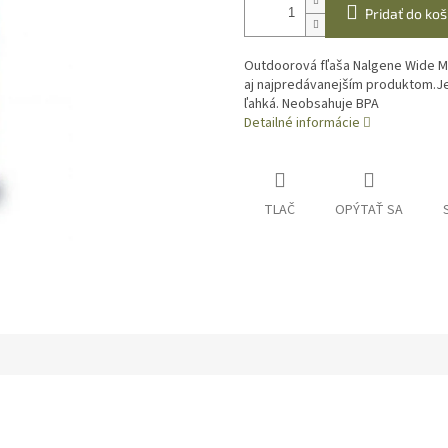
Pridať do koš
Outdoorová fľaša Nalgene Wide Mo
aj najpredávanejším produktom.Je
ľahká. Neobsahuje BPA
Detailné informácie
TLAČ
OPÝTAŤ SA