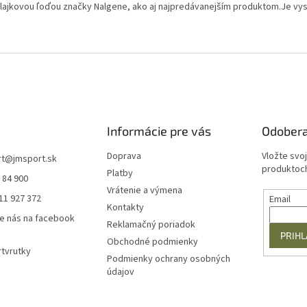
lajkovou ľoďou značky Nalgene, ako aj najpredávanejším produktom.Je vys
Informácie pre vás
Odobera
Doprava
Vložte svo
rt
@
jmsport.sk
produktoch
Platby
 84 900
Vrátenie a výmena
11 927 372
Email
Kontakty
e nás na facebook
Reklamačný poriadok
PRIHL
Obchodné podmienky
tvrutky
Podmienky ochrany osobných
údajov