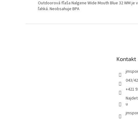
Outdoorová fľaša Nalgene Wide Mouth Blue 32 WM je v
ľahká. Neobsahuje BPA
Z
á
p
ä
t
Kontakt
i
e
jmspo
043/42
+421 9
Najdet
u
jmspor