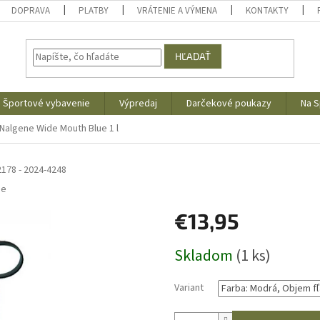
DOPRAVA
PLATBY
VRÁTENIE A VÝMENA
KONTAKTY
HĽADAŤ
Športové vybavenie
Výpredaj
Darčekové poukazy
Na S
Nalgene Wide Mouth Blue 1 l
2178 - 2024-4248
ne
€13,95
Jednotková
Skladom
(1 ks)
cena:
Variant