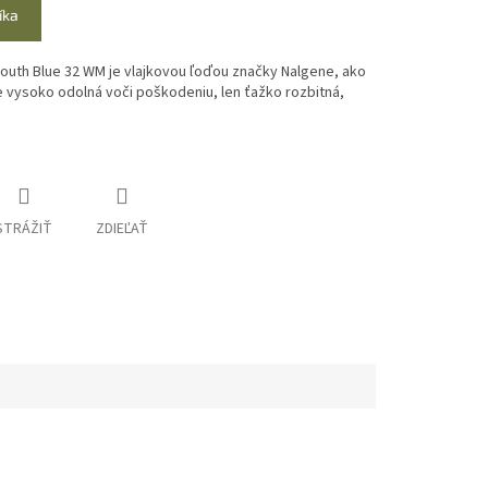
íka
uth Blue 32 WM je vlajkovou ľoďou značky Nalgene, ako
 vysoko odolná voči poškodeniu, len ťažko rozbitná,
STRÁŽIŤ
ZDIEĽAŤ