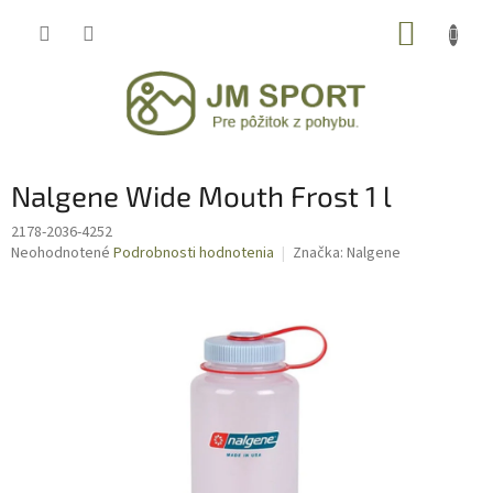
Prejsť
NÁKUP
na
obsah
KOŠÍK
Nalgene Wide Mouth Frost 1 l
2178-2036-4252
Priemerné
Neohodnotené
Podrobnosti hodnotenia
Značka:
Nalgene
hodnotenie
produktu
je
0,0
z
5
hviezdičiek.