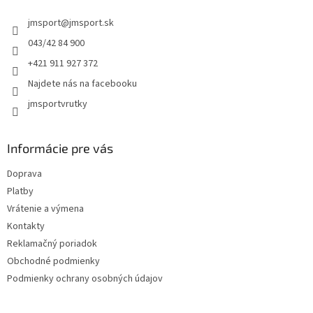
t
jmsport
@
jmsport.sk
i
e
043/42 84 900
+421 911 927 372
Najdete nás na facebooku
jmsportvrutky
Informácie pre vás
Doprava
Platby
Vrátenie a výmena
Kontakty
Reklamačný poriadok
Obchodné podmienky
Podmienky ochrany osobných údajov