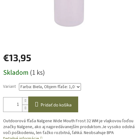
€13,95
Jednotková
Skladom
(1 ks)
cena:
Variant
Pridať do košíka
Outdoorová fľaša Nalgene Wide Mouth Frost 32 WM je vlajkovou ľoďou
značky Nalgene, ako aj najpredávanejším produktom.Je vysoko odolná
voči poškodeniu, len ťažko rozbitná, ľahká. Neobsahuje BPA
Detailné informácie