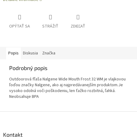
OPÝTAŤ SA
STRÁŽIŤ
ZDIEĽAŤ
Popis
Diskusia
Značka
Podrobný popis
Outdoorová fľaša Nalgene Wide Mouth Frost 32 WM je vlajkovou
ľoďou značky Nalgene, ako aj najpredávanejším produktom.Je
vysoko odolná voči poškodeniu, len ťažko rozbitná, ľahká.
Neobsahuje BPA
Z
á
p
ä
Kontakt