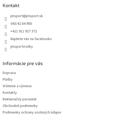
ä
Kontakt
t
jmsport
@
jmsport.sk
i
e
043/42 84 900
+421 911 927 372
Najdete nás na facebooku
jmsportvrutky
Informácie pre vás
Doprava
Platby
Vrátenie a výmena
Kontakty
Reklamačný poriadok
Obchodné podmienky
Podmienky ochrany osobných údajov