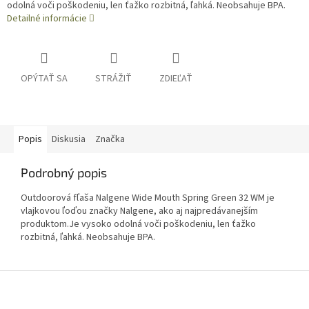
odolná voči poškodeniu, len ťažko rozbitná, ľahká. Neobsahuje BPA.
Detailné informácie
OPÝTAŤ SA
STRÁŽIŤ
ZDIEĽAŤ
Popis
Diskusia
Značka
Podrobný popis
Outdoorová fľaša Nalgene Wide Mouth Spring Green 32 WM je
vlajkovou ľoďou značky Nalgene, ako aj najpredávanejším
produktom.Je vysoko odolná voči poškodeniu, len ťažko
rozbitná, ľahká. Neobsahuje BPA.
Z
á
p