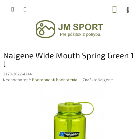
Prejsť
NÁKUP
na
obsah
KOŠÍK
Nalgene Wide Mouth Spring Green 1
l
2178-2022-4244
Priemerné
Neohodnotené
Podrobnosti hodnotenia
Značka:
Nalgene
hodnotenie
produktu
je
0,0
z
5
hviezdičiek.