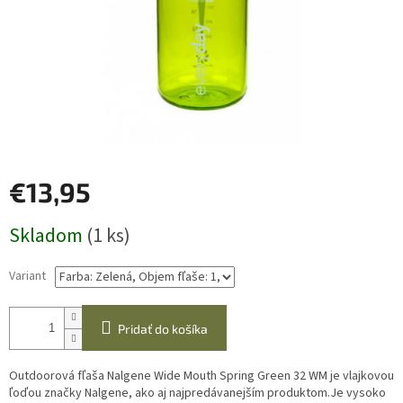
€13,95
Jednotková
Skladom
(1 ks)
cena:
Variant
Pridať do košíka
Outdoorová fľaša Nalgene Wide Mouth Spring Green 32 WM je vlajkovou
ľoďou značky Nalgene, ako aj najpredávanejším produktom.Je vysoko