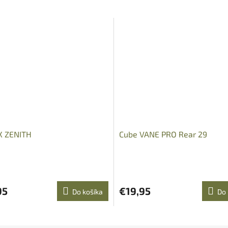
 ZENITH
Cube VANE PRO Rear 29
95
€19,95
Do košíka
Do 