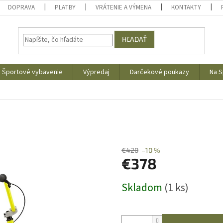
DOPRAVA
PLATBY
VRÁTENIE A VÝMENA
KONTAKTY
HĽADAŤ
Športové vybavenie
Výpredaj
Darčekové poukazy
Na S
€420
–10 %
€378
Jednotková
Skladom
(1 ks)
cena: