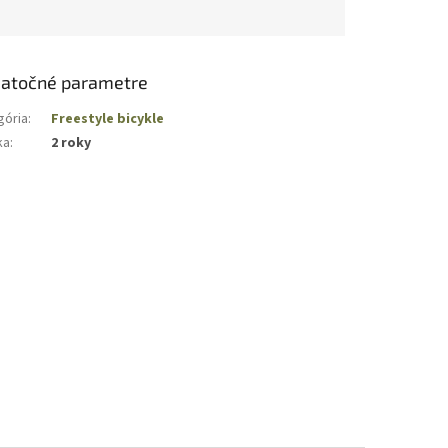
atočné parametre
gória
:
Freestyle bicykle
ka
:
2 roky