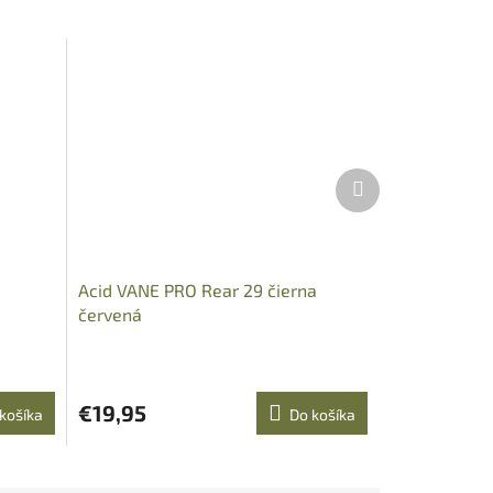
Ďalší
produkt
Acid VANE PRO Rear 29 čierna
červená
€19,95
košíka
Do košíka