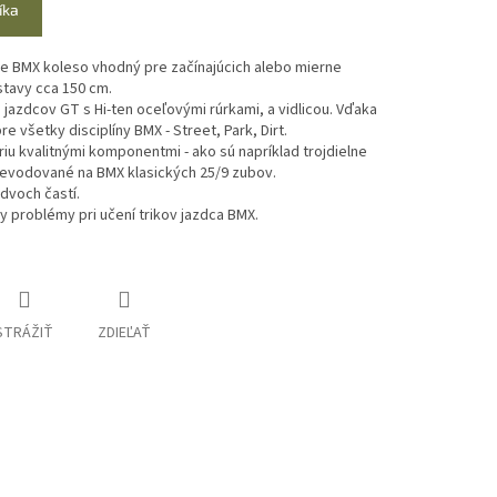
íka
yle BMX koleso vhodný pre začínajúcich alebo mierne
stavy cca 150 cm.
 jazdcov GT s Hi-ten oceľovými rúrkami, a vidlicou. Vďaka
e všetky disciplíny BMX - Street, Park, Dirt.
riu kvalitnými komponentmi - ako sú napríklad trojdielne
revodované na BMX klasických 25/9 zubov.
 dvoch častí.
y problémy pri učení trikov jazdca BMX.
STRÁŽIŤ
ZDIEĽAŤ