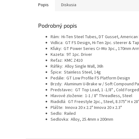
Popis
Diskusia
Podrobný popis
Rám: Hi-Ten Steel Tubes, DT Gusset, American B
Vidlica: GT FS Design, Hi-Ten 2pc. steerer & T
Kľuky: GT Power Series Cr-Mo 3pc., 170mm Arm
Kazeta: 9T 1pc. Driver
Reťaz: KMC Z410
Ráfiky: Alloy Single Wall, 36h
Špice: Stainless Steel, 14g
Pedále: GT Low Profile FS Platform Design
Brzdy: Aluminum U-Brake w / Soft Compound P
Predstavec: GT Top Load, 1 -1/8" , Cold Forg
Hlavové zloženie: 1-1 / 8" Threadless, Steel
Riadidlá: GT Freestyle 2pc., Steel, 8.375" H x 28
Plášte: Innova 20 x 2.2" Innova 20 x 2.3"
Sedlo: Railed
Sedlovka: Alloy, 25.4mm x 200mm