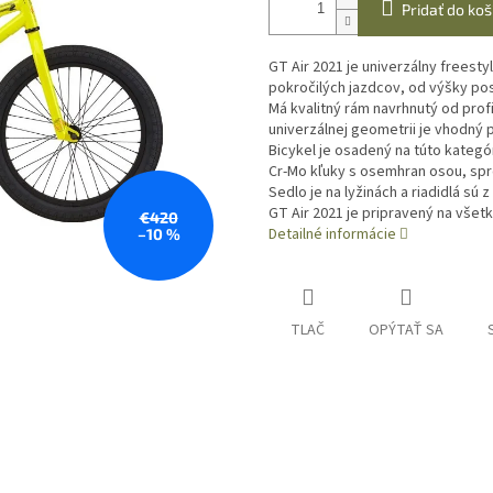
Pridať do koš
GT Air 2021 je univerzálny freest
pokročilých jazdcov, od výšky po
Má kvalitný rám navrhnutý od profi
univerzálnej geometrii je vhodný pr
Bicykel je osadený na túto kategó
Cr-Mo kľuky s osemhran osou, sp
Sedlo je na lyžinách a riadidlá sú z
GT Air 2021 je pripravený na všetk
€420
Detailné informácie
–10 %
TLAČ
OPÝTAŤ SA