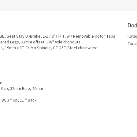
Dod
B, Seat Stay U -Brake, 1-1 / 8" H / T, w / Removable Rotor Tabs
Kate
apered Legs, 31mm offset, 3/8" Axle dropouts
Záru
s, 19mm x 8T Cr-Mo Spindle, GT 25T Steel chainwheel
ad
ed Cap, 32mm Rise, 40mm
" W, 3 ° Up, 11 ° Back