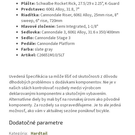
Plášte:
Schwalbe Rocket Rick, 27.5/29 x 2.25", K-Guard
Predstavec:
6061 Alloy, 31.8, 7°
Riadítka:
Cannondale Riser, 6061 Alloy, 25mm rise, 8°
sweep, 6° rise, 720mm
Hlavové zloženie:
Semi Integrated, 1-1/8"
Sedlovka:
Cannondale 3, 6061 Alloy, 31.6 x 350/400mm
Sedlo:
Cannondale Stage 3
Pedále:
Cannondale Platform
Farba:
slate gray
Artikel:
C26651M10/SLT
Uvedená špecifikácia sa môže líšiť od skutočnosti z dôvodu
dlhodobých problémov s dodávkami komponentov. Nie je v
našich silách kontrolovať rozdiely medzi výrobcom
deklarovanými komponentmi a skutočným vybavením.
Alternatívne diely by mali byť na rovnakej úrovni ako pôvodné
komponenty. Za rozdiely sa ospravedlňujeme. Je to ale jediná
možnosť, ako vám v aktuálnej sezóne ponúknuť bicykle.
Dodatočné parametre
Kategória
:
Hardtail