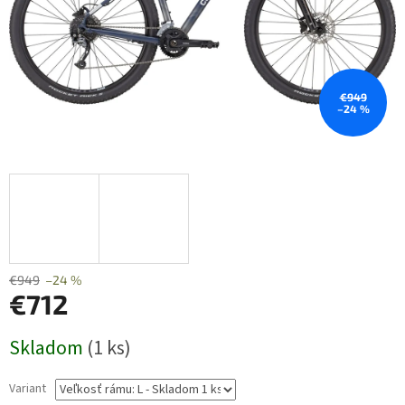
€949
–24 %
€949
–24 %
€712
Jednotková
Skladom
(1 ks)
cena:
Variant