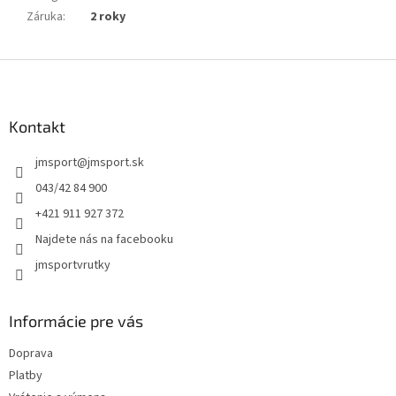
Záruka
:
2 roky
Z
á
p
ä
Kontakt
t
jmsport
@
jmsport.sk
i
e
043/42 84 900
+421 911 927 372
Najdete nás na facebooku
jmsportvrutky
Informácie pre vás
Doprava
Platby