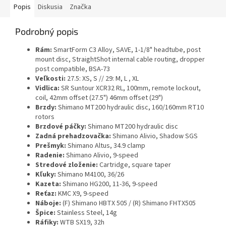
Popis
Diskusia
Značka
Podrobný popis
Rám:
SmartForm C3 Alloy, SAVE, 1-1/8" headtube, post
mount disc, StraightShot internal cable routing, dropper
post compatible, BSA-73
Veľkosti:
27.5: XS, S // 29: M, L , XL
Vidlica:
SR Suntour XCR32 RL, 100mm, remote lockout,
coil, 42mm offset (27.5") 46mm offset (29")
Brzdy:
Shimano MT200 hydraulic disc, 160/160mm RT10
rotors
Brzdové páčky:
Shimano MT200 hydraulic disc
Zadná prehadzovačka:
Shimano Alivio, Shadow SGS
Prešmyk:
Shimano Altus, 34.9 clamp
Radenie:
Shimano Alivio, 9-speed
Stredové zloženie:
Cartridge, square taper
Kľuky:
Shimano M4100, 36/26
Kazeta:
Shimano HG200, 11-36, 9-speed
Reťaz:
KMC X9, 9-speed
Náboje:
(F) Shimano HBTX 505 / (R) Shimano FHTX505
Špice:
Stainless Steel, 14g
Ráfiky:
WTB SX19, 32h