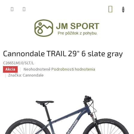
Prejsť
NÁKUP
na
obsah
KOŠÍK
Cannondale TRAIL 29" 6 slate gray
C26651M10/SLT/L
Priemerné
Neohodnotené
Podrobnosti hodnotenia
Akcia
hodnotenie
Značka:
Cannondale
produktu
je
0,0
z
5
hviezdičiek.