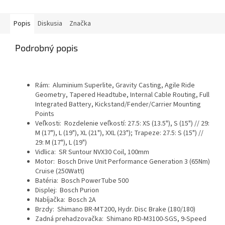
Popis
Diskusia
Značka
Podrobný popis
Rám: Aluminium Superlite, Gravity Casting, Agile Ride
Geometry, Tapered Headtube, Internal Cable Routing, Full
Integrated Battery, Kickstand/Fender/Carrier Mounting
Points
Veľkosti: Rozdelenie veľkostí:
27.5: XS (13.5"), S (15") // 29:
M (17"), L (19"), XL (21"), XXL (23"); Trapeze: 27.5: S (15") //
29: M (17"), L (19")
Vidlica:
SR Suntour NVX30 Coil, 100mm
Motor:
Bosch Drive Unit Performance Generation 3 (65Nm)
Cruise (250Watt)
Batéria:
Bosch PowerTube 500
Displej:
Bosch Purion
Nabíjačka: Bosch 2A
Brzdy:
Shimano BR-MT200, Hydr. Disc Brake (180/180)
Zadná prehadzovačka:
Shimano RD-M3100-SGS, 9-Speed