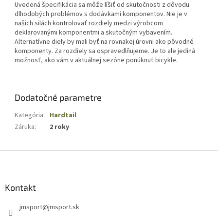
Uvedená špecifikácia sa môže líšiť od skutočnosti z dôvodu
dlhodobých problémov s dodávkami komponentov. Nie je v
našich silách kontrolovať rozdiely medzi výrobcom
deklarovanými komponentmi a skutočným vybavením.
Alternatívne diely by mali byť na rovnakej úrovni ako pôvodné
komponenty. Za rozdiely sa ospravedlňujeme. Je to ale jediná
možnosť, ako vám v aktuálnej sezóne ponúknuť bicykle.
Dodatočné parametre
Kategória
:
Hardtail
Záruka
:
2 roky
Z
á
p
ä
Kontakt
t
jmsport
@
jmsport.sk
i