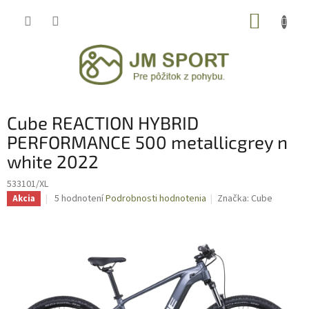
Prejsť
NÁKUP
na
obsah
KOŠÍK
Cube REACTION HYBRID
PERFORMANCE 500 metallicgrey n
white 2022
533101/XL
Priemerné
5 hodnotení
Podrobnosti hodnotenia
Značka:
Cube
Akcia
hodnotenie
produktu
je
3,6
z
5
hviezdičiek.