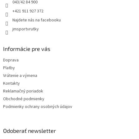
e
043/42 84 900
+421 911 927 372
Najdete nás na facebooku
jmsportvrutky
Informácie pre vás
Doprava
Platby
Vrátenie a výmena
Kontakty
Reklamačný poriadok
Obchodné podmienky
Podmienky ochrany osobných údajov
Odoberať newsletter