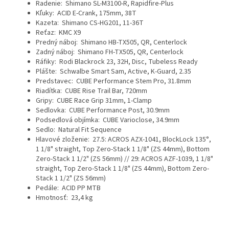
Radenie:
Shimano SL-M3100-R, Rapidfire-Plus
Kľuky:
ACID E-Crank, 175mm, 38T
Kazeta:
Shimano CS-HG201, 11-36T
Reťaz:
KMC X9
Predný náboj:
Shimano HB-TX505, QR, Centerlock
Zadný náboj:
Shimano FH-TX505, QR, Centerlock
Ráfiky:
Rodi Blackrock 23, 32H, Disc, Tubeless Ready
Plášte:
Schwalbe Smart Sam, Active, K-Guard, 2.35
Predstavec:
CUBE Performance Stem Pro, 31.8mm
Riadítka:
CUBE Rise Trail Bar, 720mm
Gripy:
CUBE Race Grip 31mm, 1-Clamp
Sedlovka:
CUBE Performance Post, 30.9mm
Podsedlová objímka:
CUBE Varioclose, 34.9mm
Sedlo:
Natural Fit Sequence
Hlavové zloženie:
27.5: ACROS AZX-1041, BlockLock 135°,
1 1/8" straight, Top Zero-Stack 1 1/8" (ZS 44mm), Bottom
Zero-Stack 1 1/2" (ZS 56mm) // 29: ACROS AZF-1039, 1 1/8"
straight, Top Zero-Stack 1 1/8" (ZS 44mm), Bottom Zero-
Stack 1 1/2" (ZS 56mm)
Pedále:
ACID PP MTB
Hmotnosť:
23,4 kg