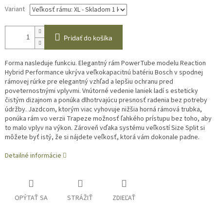
Variant
Pridať do košíka
Forma nasleduje funkciu. Elegantný rám PowerTube modelu Reaction
Hybrid Performance ukrýva veľkokapacitnú batériu Bosch v spodnej
rámovej rúrke pre elegantný vzhľad a lepšiu ochranu pred
poveternostnými vplyvmi. Vnútorné vedenie laniek ladí s esteticky
čistým dizajnom a ponúka dlhotrvajúcu presnosť radenia bez potreby
údržby. Jazdcom, ktorým viac vyhovuje nižšia horná rámová trubka,
ponúka rám vo verzii Trapeze možnosť ľahkého prístupu bez toho, aby
to malo vplyv na výkon. Zároveň vďaka systému veľkostí Size Split si
môžete byť istý, že si nájdete veľkosť, ktorá vám dokonale padne.
Detailné informácie
OPÝTAŤ SA
STRÁŽIŤ
ZDIEĽAŤ