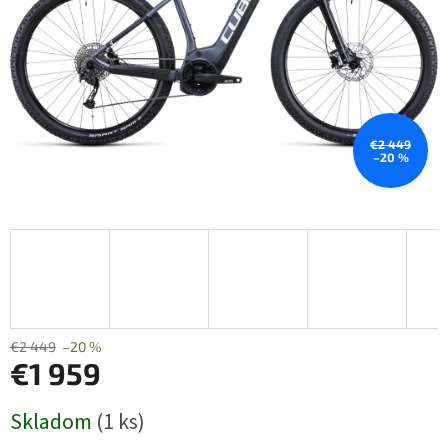
€2 449
–20 %
€2 449
–20 %
€1 959
Jednotková
Skladom
(1 ks)
cena: