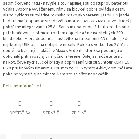
sedmičkového radu - navyše s tou najsilnejšou dostupnou batériou!
Vďaka výborne vyváženému rámu sa bicykel dobre ovláda a cestu
alebo cyklotrasu zvládne rovnako hravo ako terénnu jazdu. Pri jazde
budete mať dopomoc stredového motora BAFANG MAX Drive , ktorý je
poháňaný integrovanou 25 Ah Samsung batériou. S touto zostavou a
päťstupňovou asistenciou potom dôjdete až neuveriteľných 200
km ďaleko! Mieru dopomoci nastavíte na farebnom LCD displeji , kde
nájdete aj USB port na dobíjanie mobilu. Kolesá s veľkosťou 27,5" sú
obuté do kvalitných plášťov Maxxis Ardent , ktoré sa postarajú o
dokonalú priľnavosť aj v náročnom teréne. Ďalej sa môžete tešiť
na kotúčové hydraulické brzdy a odpruženú vidlicu Suntour XCM HLO
DS s pružinovým tlmením a 100 mm zdvih. S týmto e-bicyklom môžete
pokojne vyraziť aj na miesta, kam ste sa ešte neodvážili!
Detailné informácie
OPÝTAŤ SA
STRÁŽIŤ
ZDIEĽAŤ