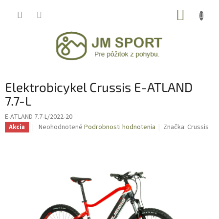
Prejsť
NÁKUP
na
obsah
KOŠÍK
Elektrobicykel Crussis E-ATLAND
7.7-L
E-ATLAND 7.7-L/2022-20
Priemerné
Neohodnotené
Podrobnosti hodnotenia
Značka:
Crussis
Akcia
hodnotenie
produktu
je
0,0
z
5
hviezdičiek.