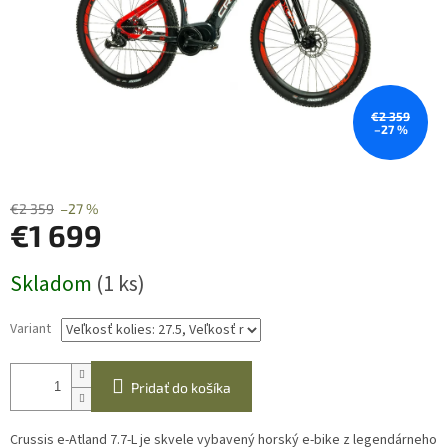
€2 359
–27 %
€2 359
–27 %
€1 699
Jednotková
Skladom
(1 ks)
cena:
Variant
Pridať do košíka
Crussis e-Atland 7.7-L je skvele vybavený horský e-bike z legendárneho