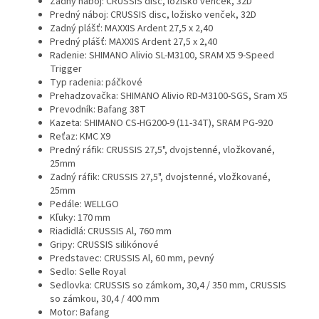
Zadný náboj: CRUSSIS disc, ložisko venček, 32D
Predný náboj: CRUSSIS disc, ložisko venček, 32D
Zadný plášť: MAXXIS Ardent 27,5 x 2,40
Predný plášť: MAXXIS Ardent 27,5 x 2,40
Radenie: SHIMANO Alivio SL-M3100, SRAM X5 9-Speed
Trigger
Typ radenia: páčkové
Prehadzovačka: SHIMANO Alivio RD-M3100-SGS, Sram X5
Prevodník: Bafang 38T
Kazeta: SHIMANO CS-HG200-9 (11-34T), SRAM PG-920
Reťaz: KMC X9
Predný ráfik: CRUSSIS 27,5", dvojstenné, vložkované,
25mm
Zadný ráfik: CRUSSIS 27,5", dvojstenné, vložkované,
25mm
Pedále: WELLGO
Kľuky: 170 mm
Riadidlá: CRUSSIS Al, 760 mm
Gripy: CRUSSIS silikónové
Predstavec: CRUSSIS Al, 60 mm, pevný
Sedlo: Selle Royal
Sedlovka: CRUSSIS so zámkom, 30,4 / 350 mm, CRUSSIS
so zámkou, 30,4 / 400 mm
Motor: Bafang