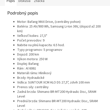
Popis
Diskusia
Značka
Podrobný popis
Motor: Bafang MAX Drive, (centrálny pohon)
Batéria: 25 Ah/900 Wh, Samsung Li-Ion 36V, (dojazd až 200
km)
Veľkosť kolies:
27,5"
Počet prevodov:
9
Nabitie na plnú kapacitu: 6.5 hod.
Typy programov: 5 programov
Dojazd: 200 km
Výkon motora: 250 W
Displej: Bafang
Rám :
Al 6061
Materiál rámu: Hliníkový
Brzdy: Hydraulické
Vidlica:
SUNTOUR XCM HLO DS 27,5", zdvih 100 mm
Prenos sily: centrálny
Zadná brzda:
Shimano BR-MT200 Hydraulic Disc, SRAM
Level
Predná brzda: Shimano BR-MT200 Hydraulic Disc, SRAM
Level