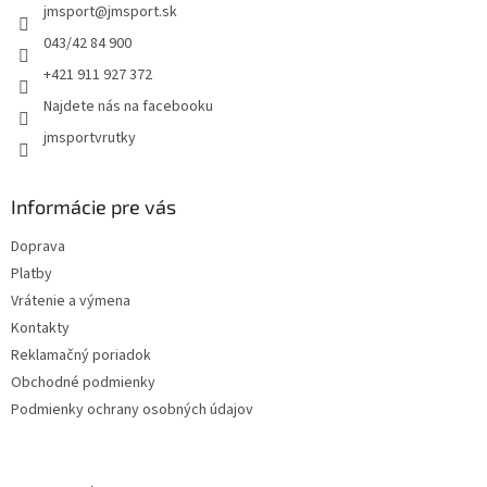
jmsport
@
jmsport.sk
i
e
043/42 84 900
+421 911 927 372
Najdete nás na facebooku
jmsportvrutky
Informácie pre vás
Doprava
Platby
Vrátenie a výmena
Kontakty
Reklamačný poriadok
Obchodné podmienky
Podmienky ochrany osobných údajov