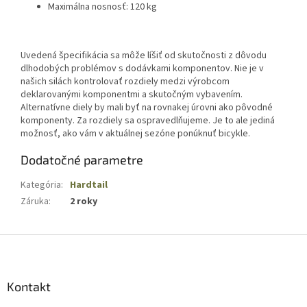
Maximálna nosnosť: 120 kg
Uvedená špecifikácia sa môže líšiť od skutočnosti z dôvodu
dlhodobých problémov s dodávkami komponentov. Nie je v
našich silách kontrolovať rozdiely medzi výrobcom
deklarovanými komponentmi a skutočným vybavením.
Alternatívne diely by mali byť na rovnakej úrovni ako pôvodné
komponenty. Za rozdiely sa ospravedlňujeme. Je to ale jediná
možnosť, ako vám v aktuálnej sezóne ponúknuť bicykle.
Dodatočné parametre
Kategória
:
Hardtail
Záruka
:
2 roky
Z
á
p
ä
Kontakt
t