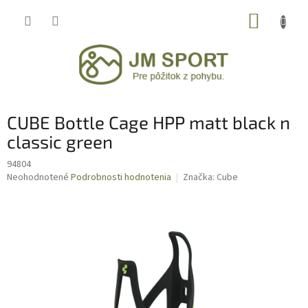
Prejsť
NÁKUP
na
obsah
KOŠÍK
CUBE Bottle Cage HPP matt black n
classic green
94804
Priemerné
Neohodnotené
Podrobnosti hodnotenia
Značka:
Cube
hodnotenie
produktu
je
0,0
z
5
hviezdičiek.