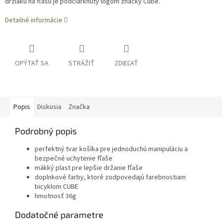
držiaku na fľašu je podčiarknutý logom značky Cube.
Detailné informácie
OPÝTAŤ SA
STRÁŽIŤ
ZDIEĽAŤ
Popis
Diskusia
Značka
Podrobný popis
perfektný tvar košíka pre jednoduchú manipuláciu a
bezpečné uchytenie fľaše
mäkký plast pre lepšie držanie fľaše
doplnkové farby, ktoré zodpovedajú farebnostiam
bicyklom CUBE
hmotnosť 36g
Dodatočné parametre