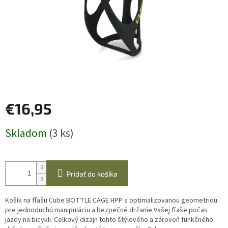
€16,95
Jednotková
Skladom
(3 ks)
cena:
Pridať do košíka
Košík na fľašu Cube BOTTLE CAGE HPP s optimalizovanou geometriou
pre jednoduchú manipuláciu a bezpečné držanie Vašej fľaše počas
jazdy na bicykli. Celkový dizajn tohto štýlového a zároveň funkčného