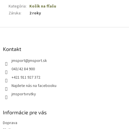
Kategória
:
Košík na fľašu
Záruka
:
2 roky
Z
á
p
ä
Kontakt
t
jmsport
@
jmsport.sk
i
e
043/42 84 900
+421 911 927 372
Najdete nás na facebooku
jmsportvrutky
Informácie pre vás
Doprava