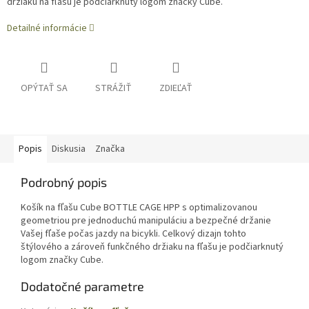
držiaku na fľašu je podčiarknutý logom značky Cube.
Detailné informácie
OPÝTAŤ SA
STRÁŽIŤ
ZDIEĽAŤ
Popis
Diskusia
Značka
Podrobný popis
Košík na fľašu Cube BOTTLE CAGE HPP s optimalizovanou
geometriou pre jednoduchú manipuláciu a bezpečné držanie
Vašej fľaše počas jazdy na bicykli. Celkový dizajn tohto
štýlového a zároveň funkčného držiaku na fľašu je podčiarknutý
logom značky Cube.
Dodatočné parametre