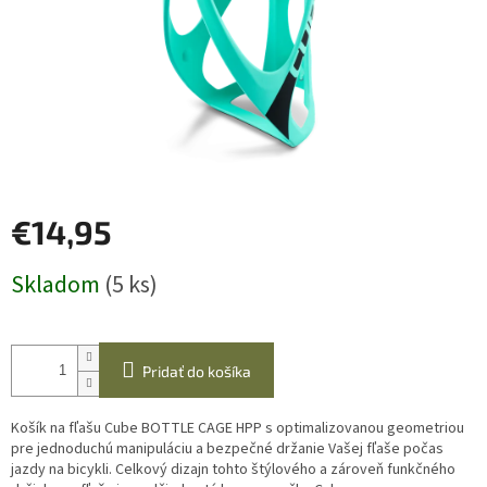
€14,95
Jednotková
Skladom
(5 ks)
cena:
Pridať do košíka
Košík na fľašu Cube BOTTLE CAGE HPP s optimalizovanou geometriou
pre jednoduchú manipuláciu a bezpečné držanie Vašej fľaše počas
jazdy na bicykli. Celkový dizajn tohto štýlového a zároveň funkčného