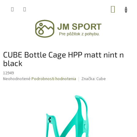
Prejsť
NÁKUP
na
obsah
KOŠÍK
CUBE Bottle Cage HPP matt nint n
black
12949
Priemerné
Neohodnotené
Podrobnosti hodnotenia
Značka:
Cube
hodnotenie
produktu
je
0,0
z
5
hviezdičiek.