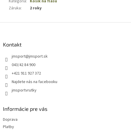
Kategória
:
Košík na fľašu
Záruka
:
2 roky
Z
á
p
ä
Kontakt
t
jmsport
@
jmsport.sk
i
e
043/42 84 900
+421 911 927 372
Najdete nás na facebooku
jmsportvrutky
Informácie pre vás
Doprava
Platby