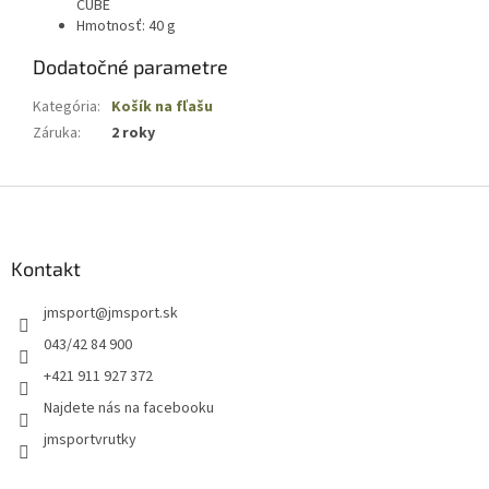
CUBE
Hmotnosť: 40 g
Dodatočné parametre
Kategória
:
Košík na fľašu
Záruka
:
2 roky
Z
á
p
ä
Kontakt
t
jmsport
@
jmsport.sk
i
e
043/42 84 900
+421 911 927 372
Najdete nás na facebooku
jmsportvrutky