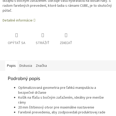
dizajnu s bočným zaťažením. Udržuje vašu hydratáciu na dosah ruky. S
radom farebných prevedení, ktoré ladia s rámami CUBE, je to skutočný
pútač.
Detailné informácie
OPÝTAŤ SA
STRÁŽIŤ
ZDIEĽAŤ
Popis
Diskusia
Značka
Podrobný popis
Optimalizovaná geometria pre ľahkú manipuláciu a
bezpečné držanie
Košík na fľašu s bočným zaťažením, ideálny pre menšie
rámy
20 mm štrbinový otvor pre maximálne nastavenie
Farebné prevedenia, aby zodpovedali produktovej rade