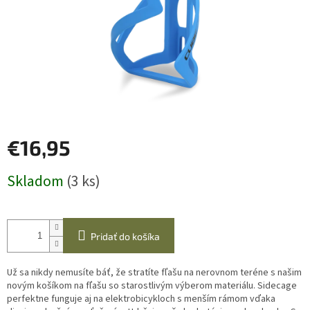
€16,95
Jednotková
Skladom
(3 ks)
cena:
Pridať do košíka
Už sa nikdy nemusíte báť, že stratíte fľašu na nerovnom teréne s našim
novým košíkom na fľašu so starostlivým výberom materiálu. Sidecage
perfektne funguje aj na elektrobicykloch s menším rámom vďaka