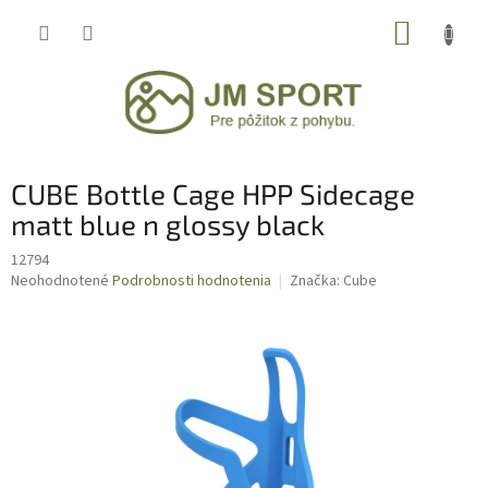
Prejsť
NÁKUP
na
obsah
KOŠÍK
CUBE Bottle Cage HPP Sidecage
matt blue n glossy black
12794
Priemerné
Neohodnotené
Podrobnosti hodnotenia
Značka:
Cube
hodnotenie
produktu
je
0,0
z
5
hviezdičiek.