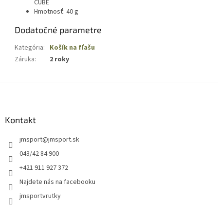
CUBE
Hmotnosť: 40 g
Dodatočné parametre
Kategória
:
Košík na fľašu
Záruka
:
2 roky
Z
á
p
ä
Kontakt
t
jmsport
@
jmsport.sk
i
e
043/42 84 900
+421 911 927 372
Najdete nás na facebooku
jmsportvrutky