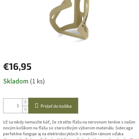
€16,95
Jednotková
Skladom
(1 ks)
cena:
Pridať do košíka
Už sa nikdy nemusíte báť, že stratíte fľašu na nerovnom teréne s našim
novým košíkom na fľašu so starostlivým výberom materiálu. Sidecage
perfektne funguje aj na elektrobicykloch s menším rámom vďaka