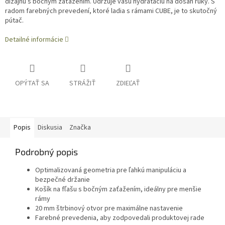
dizajnu s bočným zaťažením. Udržuje vašu hydratáciu na dosah ruky. S
radom farebných prevedení, ktoré ladia s rámami CUBE, je to skutočný
pútač.
Detailné informácie
OPÝTAŤ SA
STRÁŽIŤ
ZDIEĽAŤ
Popis
Diskusia
Značka
Podrobný popis
Optimalizovaná geometria pre ľahkú manipuláciu a
bezpečné držanie
Košík na fľašu s bočným zaťažením, ideálny pre menšie
rámy
20 mm štrbinový otvor pre maximálne nastavenie
Farebné prevedenia, aby zodpovedali produktovej rade