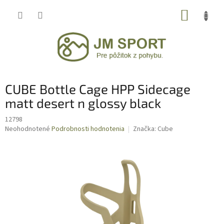
Prejsť
NÁKUP
na
obsah
KOŠÍK
CUBE Bottle Cage HPP Sidecage
matt desert n glossy black
12798
Priemerné
Neohodnotené
Podrobnosti hodnotenia
Značka:
Cube
hodnotenie
produktu
je
0,0
z
5
hviezdičiek.