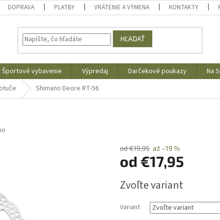
DOPRAVA
PLATBY
VRÁTENIE A VÝMENA
KONTAKTY
HĽADAŤ
Športové vybavenie
Výpredaj
Darčekové poukazy
Na S
otuče
Shimano Deore RT-56
no
od €19,95
až –19 %
od
€17,95
Jednotková
Zvoľte variant
cena:
Variant