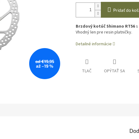
Pridať do koš
Brzdový kotúč Shimano RT56
s
Vhodný len pre resin platničky.
Detailné informácie
od €19,95
až –19 %
TLAČ
OPÝTAŤ SA
Dod