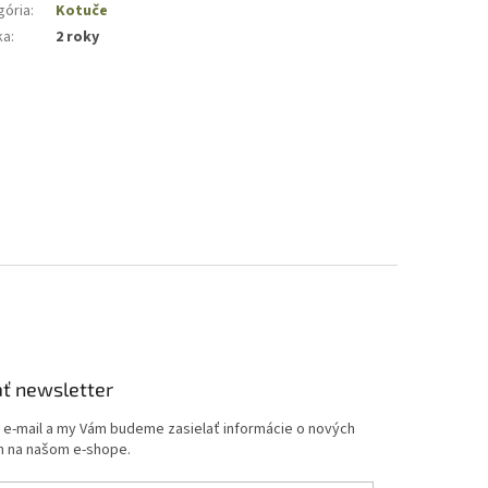
gória
:
Kotuče
ka
:
2 roky
ť newsletter
j e-mail a my Vám budeme zasielať informácie o nových
 na našom e-shope.