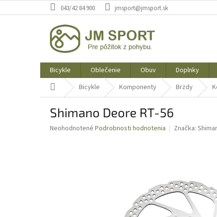
Prejsť
043/42 84 900
jmsport@jmsport.sk
na
obsah
Bicykle
Oblečenie
Obuv
Doplnky
Domov
Bicykle
Komponenty
Brzdy
K
Shimano Deore RT-56
Priemerné
Neohodnotené
Podrobnosti hodnotenia
Značka:
Shima
hodnotenie
produktu
je
0,0
z
5
hviezdičiek.