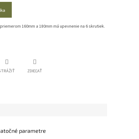
íka
 priemerom 160mm a 180mm má upevnenie na 6 skrutiek.
STRÁŽIŤ
ZDIEĽAŤ
atočné parametre