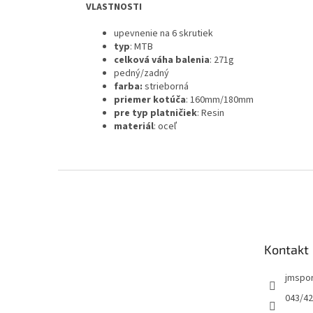
VLASTNOSTI
upevnenie na 6 skrutiek
typ
: MTB
celková váha balenia
: 271g
pedný/zadný
farba:
strieborná
priemer kotúča
: 160mm/180mm
pre typ platničiek
: Resin
materiál
: oceľ
Z
á
p
ä
t
Kontakt
i
e
jmspo
043/42