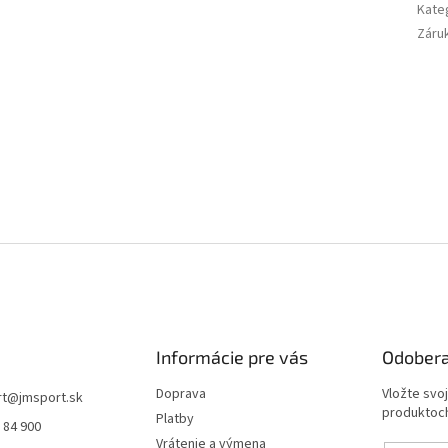
Kate
Záru
Informácie pre vás
Odobera
Doprava
Vložte svo
rt
@
jmsport.sk
produktoch
Platby
 84 900
Vrátenie a výmena