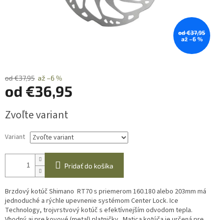
od €37,95
až –6 %
od €37,95
až –6 %
od
€36,95
Jednotková
Zvoľte variant
cena:
Variant
Pridať do košíka
Brzdový kotúč Shimano RT70 s priemerom 160.180 alebo 203mm má
jednoduché a rýchle upevnenie systémom Center Lock. Ice
Technology, trojvrstvový kotúč s efektívnejším odvodom tepla.
Vhodný aj pre kovové (metal) platničky.
Matica kotúča je určená pre