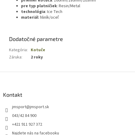
priemer kotúča
: 160mm/180mm/203mm
pre typ platničiek
: Resin/Metal
technológia
: Ice Tech
materiál
: hliník/oceľ
Dodatočné parametre
Kategória
:
Kotuče
Záruka
:
2 roky
Z
á
p
ä
Kontakt
t
jmsport
@
jmsport.sk
i
e
043/42 84 900
+421 911 927 372
Najdete nás na facebooku