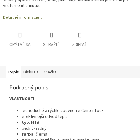
vnútorné utiahnutie.
Detailné informácie
OPÝTAŤ SA
STRÁŽIŤ
ZDIEĽAŤ
Popis
Diskusia
Značka
Podrobný popis
VLASTNOSTI
jednoduché a rýchle upevnenie Center Lock
efektívnejší odvod tepla
typ
: MTB
pedný/zadný
farba:
čierna