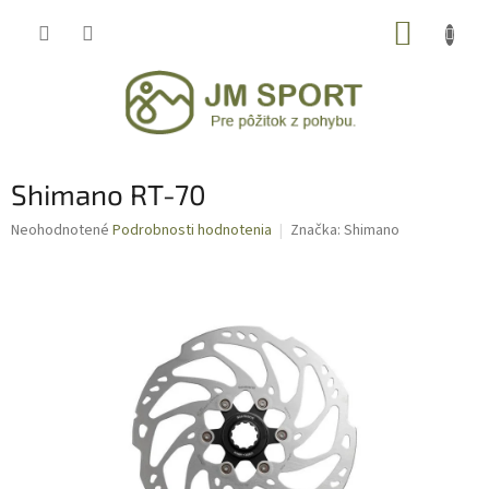
Prejsť
NÁKUP
na
obsah
KOŠÍK
Shimano RT-70
Priemerné
Neohodnotené
Podrobnosti hodnotenia
Značka:
Shimano
hodnotenie
produktu
je
0,0
z
5
hviezdičiek.