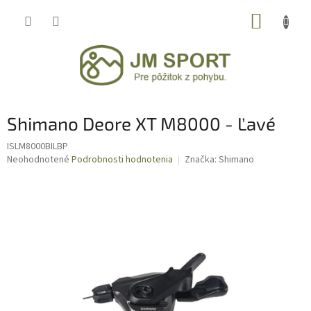
Prejsť
NÁKUP
na
obsah
KOŠÍK
Shimano Deore XT M8000 - Ľavé
ISLM8000BILBP
Priemerné
Neohodnotené
Podrobnosti hodnotenia
Značka:
Shimano
hodnotenie
produktu
je
0,0
z
5
hviezdičiek.