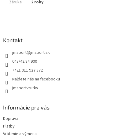
Záruka
:
2 roky
Z
á
p
ä
Kontakt
t
jmsport
@
jmsport.sk
i
e
043/42 84 900
+421 911 927 372
Najdete nás na facebooku
jmsportvrutky
Informácie pre vás
Doprava
Platby
Vrátenie a výmena