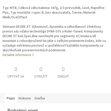
Typ: MTB, Celková váha balenia: 347g, 2/3-prevodník, Ľavé, Rapidfire
Plus, Typ montáže: I-spec B, bez ukazovateľa, Čierne, Materiál:
Hliník/Oceľ/Plast
Shimano DEORE XT. Výkonnosť, dynamika a odhodlanosť. Efektívny
prenos sily vďaka technológii DYNA-SYS a Rider-Tuned. Komponenty
DEORE XT boli špecálne navrhnuté pre segmenty XC/enduro/all
mountain a celoodpružené bicykle s veľkými priemermi kolies, kde sa
vyžaduje extrémna pevnosť a spoľahlivosť každého komponentu za
akýchkoľvek poveternostných podmienok.
Detailné informácie
OPÝTAŤ SA
STRÁŽIŤ
ZDIEĽAŤ
Popis
Diskusia
Značka
Podrobný popis