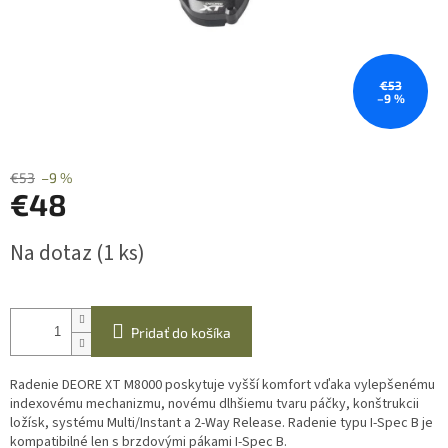
€53
–9 %
€53
–9 %
€48
Jednotková
Na dotaz
(1 ks)
cena:
Pridať do košíka
Radenie DEORE XT M8000 poskytuje vyšší komfort vďaka vylepšenému
indexovému mechanizmu, novému dlhšiemu tvaru páčky, konštrukcii
ložísk, systému Multi/Instant a 2-Way Release. Radenie typu I-Spec B je
kompatibilné len s brzdovými pákami I-Spec B.