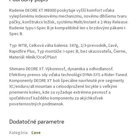
Radenie DEORE XT M8000 poskytuje vyšší komfort vďaka
vylepšenému indexovému mechanizmu, novému dlhšiemu tvaru
páčky, konštrukcii ložísk, systému Multi/Instant a 2-Way Release.
Radenie typu I-Spec B je kompatibilné len s brzdovými pákami I-
Spec B.
Typ: MTB, Celková váha balenia: 347g, 2/3-prevodník, Ľavé,
Rapidfire Plus, Typ montáže: I-spec B, bez ukazovateľa, Čierne,
Materiál: Hliník/Oceľ/Plast
Shimano DEORE XT. Výkonnosť, dynamika a odhodlanosť.
Efektívny prenos sily vďaka technológii DYNA-SYS a Rider-Tuned.
Komponenty DEORE XT boli špecálne navrhnuté pre segmenty
XC/enduro/all mountain a celoodpružené bicykle s veľkými
priemermi kolies, kde sa vyžaduje extrémna pevnosť a
spoľahlivosť každého komponentu za akýchkoľvek
poveternostných podmienok.
Dodatočné parametre
Kategória
:
Ľave