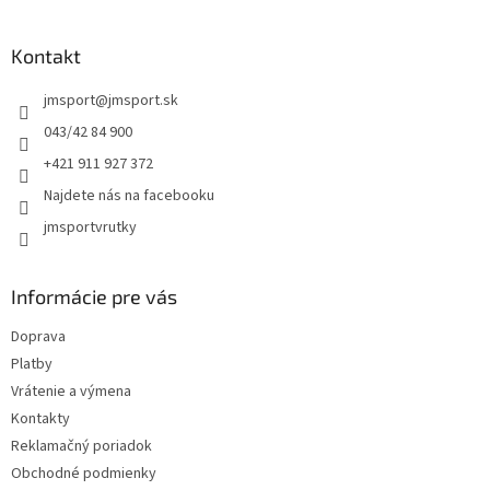
á
p
ä
Kontakt
t
jmsport
@
jmsport.sk
i
e
043/42 84 900
+421 911 927 372
Najdete nás na facebooku
jmsportvrutky
Informácie pre vás
Doprava
Platby
Vrátenie a výmena
Kontakty
Reklamačný poriadok
Obchodné podmienky