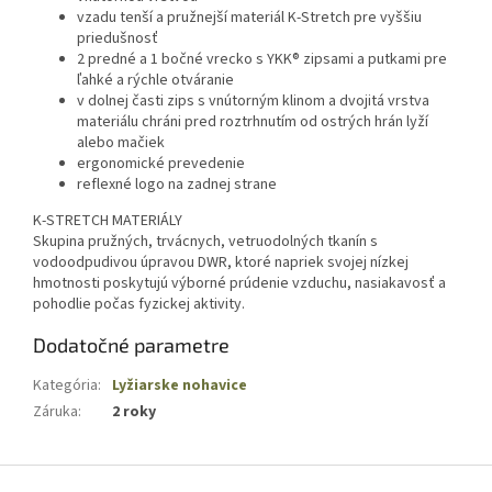
vzadu tenší a pružnejší materiál K-Stretch pre vyššiu
priedušnosť
2 predné a 1 bočné vrecko s YKK® zipsami a putkami pre
ľahké a rýchle otváranie
v dolnej časti zips s vnútorným klinom a dvojitá vrstva
materiálu chráni pred roztrhnutím od ostrých hrán lyží
alebo mačiek
ergonomické prevedenie
reflexné logo na zadnej strane
K-STRETCH MATERIÁLY
Skupina pružných, trvácnych, vetruodolných tkanín s
vodoodpudivou úpravou DWR, ktoré napriek svojej nízkej
hmotnosti poskytujú výborné prúdenie vzduchu, nasiakavosť a
pohodlie počas fyzickej aktivity.
Dodatočné parametre
Kategória
:
Lyžiarske nohavice
Záruka
:
2 roky
Z