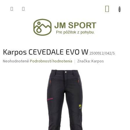
Prejsť
NÁKUP
na
obsah
KOŠÍK
Karpos CEVEDALE EVO W
2500912/042/S
Priemerné
Neohodnotené
Podrobnosti hodnotenia
Značka:
Karpos
hodnotenie
produktu
je
0,0
z
5
hviezdičiek.