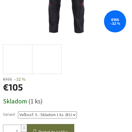
€155
–32 %
€155
–32 %
€105
Jednotková
Skladom
(1 ks)
cena:
Variant
Pridať do košíka