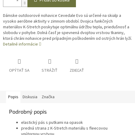
Dámske outdoorové nohavice Cevedale Evo sú určené na skialp a
vysoko aeróbne aktivity v zimnom období. Dvojica funkčných
materiálov K-Stretch poskytuje optimálnu údržbu tepla, priedušnosť a
slobodu v pohybe. Dolná časť je spevnená dvojitou vrstvou tkaniny,
ktorá chráni nohavice pred prípadným poškodením od ostrých hrán lyží.
Detailné informácie
OPÝTAŤ SA
STRÁŽIŤ
ZDIEĽAŤ
Popis
Diskusia
Značka
Podrobný popis
elastický pás s putkami na opasok
predná strana z K-Stretch materiálu s fleecovou
vnútornou vrstvou