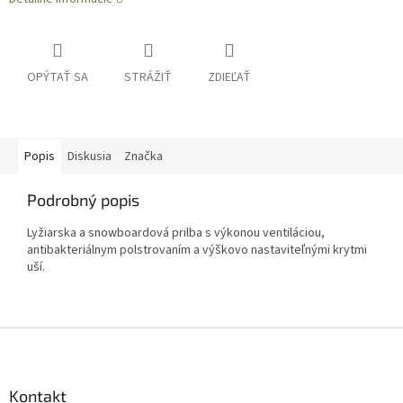
OPÝTAŤ SA
STRÁŽIŤ
ZDIEĽAŤ
Popis
Diskusia
Značka
Podrobný popis
Lyžiarska a snowboardová prilba s výkonou ventiláciou,
antibakteriálnym polstrovaním a výškovo nastaviteľnými krytmi
uší.
Z
á
p
ä
Kontakt