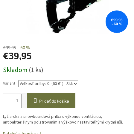
€99,95
–60 %
€99,95
–60 %
€39,95
Jednotková
Skladom
(1 ks)
cena:
Variant
Pridať do košíka
Lyžiarska a snowboardová prilba s výkonou ventiláciou,
antibakteriálnym polstrovaním a výškovo nastaviteľnými krytmi uší.
Detailné informácie