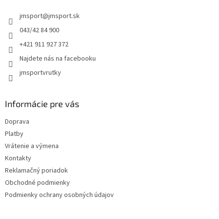
t
jmsport
@
jmsport.sk
i
e
043/42 84 900
+421 911 927 372
Najdete nás na facebooku
jmsportvrutky
Informácie pre vás
Doprava
Platby
Vrátenie a výmena
Kontakty
Reklamačný poriadok
Obchodné podmienky
Podmienky ochrany osobných údajov