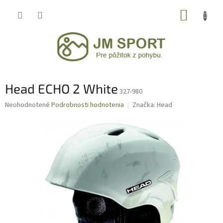
Prejsť
NÁKUP
na
obsah
KOŠÍK
Head ECHO 2 White
327-980
Priemerné
Neohodnotené
Podrobnosti hodnotenia
Značka:
Head
hodnotenie
produktu
je
0,0
z
5
hviezdičiek.