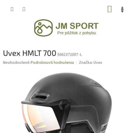
Prejsť
NÁKUP
na
obsah
KOŠÍK
Uvex HMLT 700
5662372007 -L
Priemerné
Neohodnotené
Podrobnosti hodnotenia
Značka:
Uvex
hodnotenie
produktu
je
0,0
z
5
hviezdičiek.