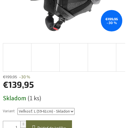
€199,95
–30 %
€199,95
–30 %
€139,95
Jednotková
Skladom
(1 ks)
cena:
Variant
Pridať do košíka