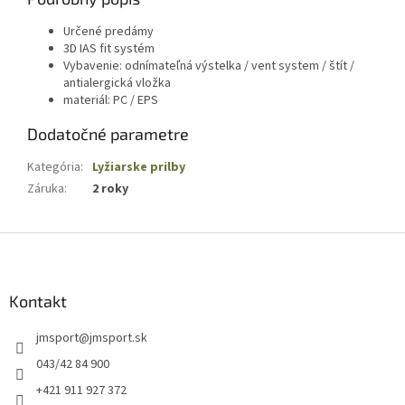
Určené predámy
3D IAS fit systém
Vybavenie: odnímateľná výstelka / vent system / štít /
antialergická vložka
materiál: PC / EPS
Dodatočné parametre
Kategória
:
Lyžiarske prilby
Záruka
:
2 roky
Z
á
p
ä
Kontakt
t
jmsport
@
jmsport.sk
i
e
043/42 84 900
+421 911 927 372