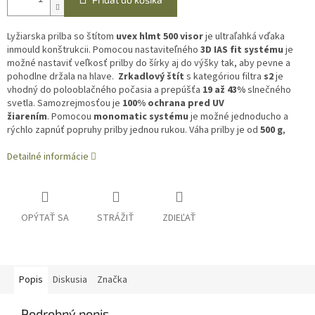
Lyžiarska prilba so štítom
uvex hlmt 500 visor
je ultraľahká vďaka
inmould konštrukcii. Pomocou nastaviteľného
3D IAS fit systému
je
možné nastaviť veľkosť prilby do šírky aj do výšky tak, aby pevne a
pohodlne držala na hlave.
Zrkadlový štít
s kategóriou filtra
s2
je
vhodný do polooblačného počasia a prepúšťa
19 až 43%
slnečného
svetla. Samozrejmosťou je
100% ochrana pred UV
žiarením
. Pomocou
monomatic systému
je možné jednoducho a
rýchlo zapnúť popruhy prilby jednou rukou. Váha prilby je od
500 g
,
Detailné informácie
OPÝTAŤ SA
STRÁŽIŤ
ZDIEĽAŤ
Popis
Diskusia
Značka
Podrobný popis