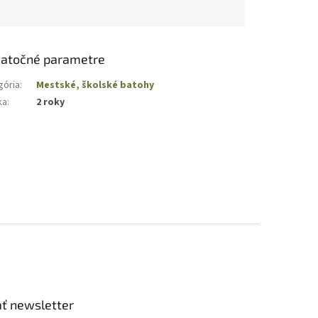
atočné parametre
gória
:
Mestské, školské batohy
ka
:
2 roky
ť newsletter