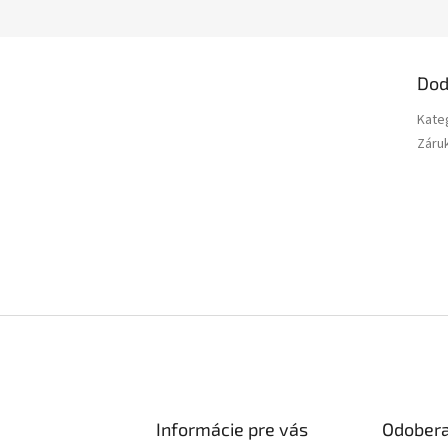
Dod
Kate
Záru
Informácie pre vás
Odobera