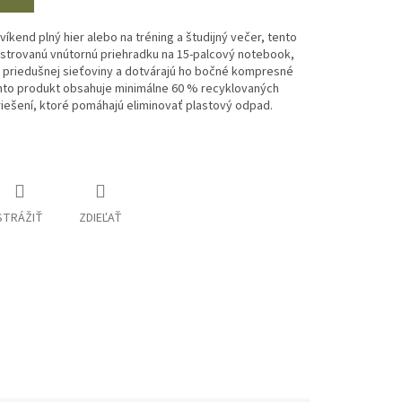
víkend plný hier alebo na tréning a študijný večer, tento
olstrovanú vnútornú priehradku na 15-palcový notebook,
 priedušnej sieťoviny a dotvárajú ho bočné kompresné
nto produkt obsahuje minimálne 60 % recyklovaných
riešení, ktoré pomáhajú eliminovať plastový odpad.
STRÁŽIŤ
ZDIEĽAŤ