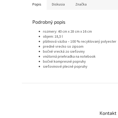
Popis
Diskusia
Značka
Podrobný popis
rozmery: 40 cm x 28 cm x 16 cm
objem: 18,5 l
plátnová väzba – 100 % recyklovaný polyester
predné vrecko so zipsom
bočné vrecká zo sieťoviny
vnútorná priehradka na notebook
bočné kompresné popruhy
sieťovinové plecné popruhy
Z
á
p
ä
t
Kontakt
i