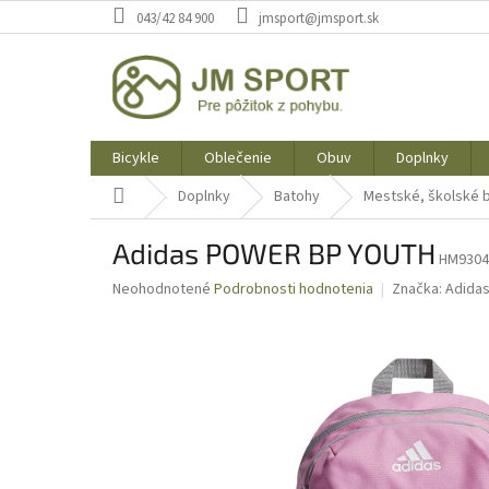
Prejsť
043/42 84 900
jmsport@jmsport.sk
na
obsah
Bicykle
Oblečenie
Obuv
Doplnky
Domov
Doplnky
Batohy
Mestské, školské 
Adidas POWER BP YOUTH
HM9304
Priemerné
Neohodnotené
Podrobnosti hodnotenia
Značka:
Adida
hodnotenie
produktu
je
0,0
z
5
hviezdičiek.