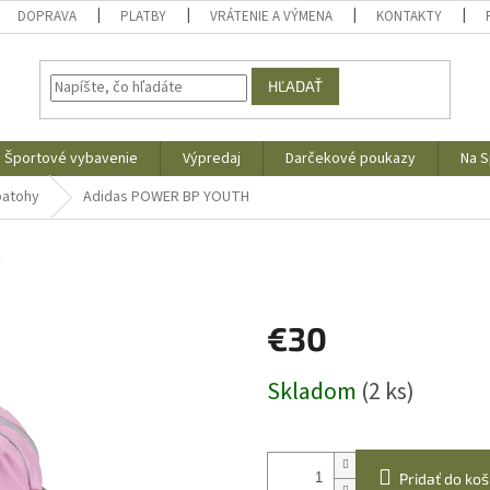
DOPRAVA
PLATBY
VRÁTENIE A VÝMENA
KONTAKTY
HĽADAŤ
Športové vybavenie
Výpredaj
Darčekové poukazy
Na S
batohy
Adidas POWER BP YOUTH
s
€30
Jednotková
Skladom
(2 ks)
cena:
Pridať do koš