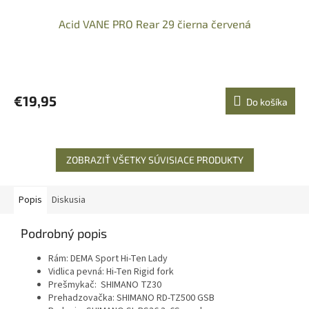
Acid VANE PRO Rear 29 čierna červená
€19,95
Do košíka
ZOBRAZIŤ VŠETKY SÚVISIACE PRODUKTY
Popis
Diskusia
Podrobný popis
Rám:
DEMA Sport Hi-Ten Lady
Vidlica pevná:
Hi-Ten Rigid fork
Prešmykač:
SHIMANO TZ30
Prehadzovačka: SHIMANO RD-TZ500 GSB