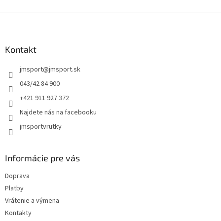
Z
á
p
ä
Kontakt
t
jmsport
@
jmsport.sk
i
e
043/42 84 900
+421 911 927 372
Najdete nás na facebooku
jmsportvrutky
Informácie pre vás
Doprava
Platby
Vrátenie a výmena
Kontakty