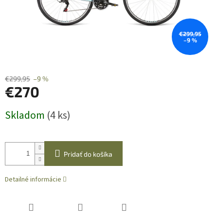
€299,95
–9 %
€299,95
–9 %
€270
Jednotková
Skladom
(4 ks)
cena:
Pridať do košíka
Detailné informácie