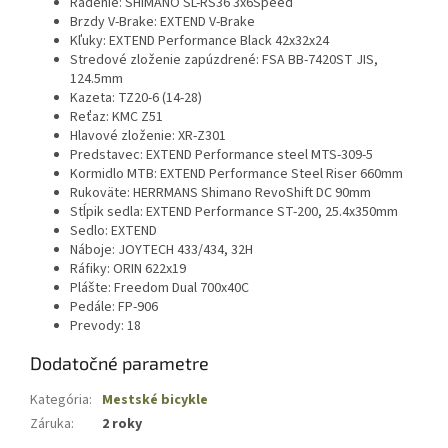
Radenie: SHIMANO SL-RS36 3x6Speed
Brzdy V-Brake:
EXTEND V-Brake
Kľuky: EXTEND Performance Black 42x32x24
Stredové zloženie zapúzdrené:
FSA BB-7420ST JIS,
124.5mm
Kazeta: TZ20-6 (14-28)
Reťaz: KMC Z51
Hlavové zloženie: XR-Z301
Predstavec:
EXTEND Performance steel MTS-309-5
Kormidlo MTB: EXTEND Performance Steel Riser 660mm
Rukoväte:
HERRMANS Shimano RevoShift DC 90mm
Stĺpik sedla:
EXTEND Performance ST-200, 25.4x350mm
Sedlo: EXTEND
Náboje:
JOYTECH 433/434, 32H
Ráfiky:
ORIN 622x19
Plášte:
Freedom Dual 700x40C
Pedále:
FP-906
Prevody:
18
Dodatočné parametre
Kategória
:
Mestské bicykle
Záruka
:
2 roky