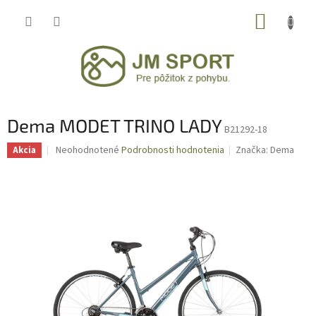
Prejsť
NÁKUP
na
obsah
KOŠÍK
Dema MODET TRINO LADY
B21292-18
Priemerné
Neohodnotené
Podrobnosti hodnotenia
Značka:
Dema
Akcia
hodnotenie
produktu
je
0,0
z
5
hviezdičiek.