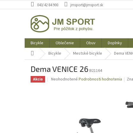
Prejsť
043/42 84 900
jmsport@jmsport.sk
na
obsah
Bicykle
Oblečenie
Obuv
Doplnky
Domov
Bicykle
Mestské bicykle
Dema VENI
Dema VENICE 26
B21164
Priemerné
Neohodnotené
Podrobnosti hodnotenia
Zn
Akcia
hodnotenie
produktu
je
0,0
z
5
hviezdičiek.