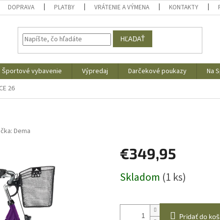
DOPRAVA
PLATBY
VRÁTENIE A VÝMENA
KONTAKTY
HĽADAŤ
Športové vybavenie
Výpredaj
Darčekové poukazy
Na S
CE 26
ačka:
Dema
€349,95
Jednotková
Skladom
(1 ks)
cena:
Pridať do koš