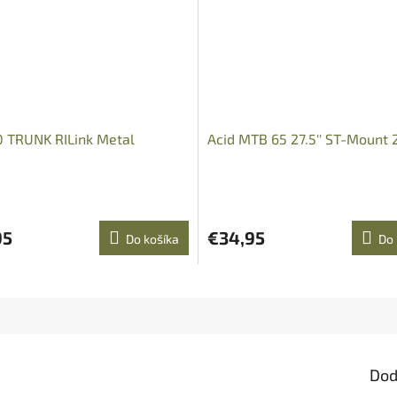
0 TRUNK RILink Metal
Acid MTB 65 27.5'' ST-Mount 
95
€34,95
Do košíka
Do 
Dod