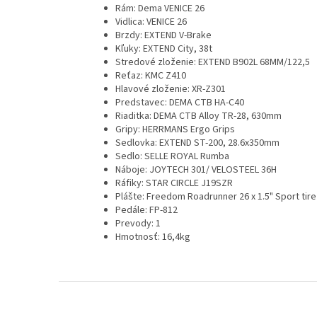
Rám: Dema VENICE 26
Vidlica: VENICE 26
Brzdy: EXTEND V-Brake
Kľuky: EXTEND City, 38t
Stredové zloženie: EXTEND B902L 68MM/122,5
Reťaz: KMC Z410
Hlavové zloženie: XR-Z301
Predstavec: DEMA CTB HA-C40
Riaditka: DEMA CTB Alloy TR-28, 630mm
Gripy: HERRMANS Ergo Grips
Sedlovka: EXTEND ST-200, 28.6x350mm
Sedlo: SELLE ROYAL Rumba
Náboje: JOYTECH 301/ VELOSTEEL 36H
Ráfiky: STAR CIRCLE J19SZR
Plášte: Freedom Roadrunner 26 x 1.5" Sport tire
Pedále: FP-812
Prevody: 1
Hmotnosť: 16,4kg
Z
á