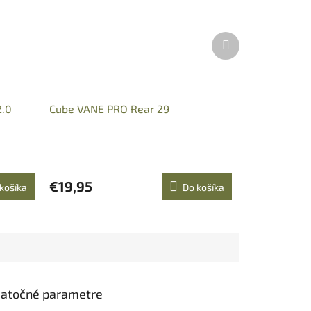
Ďalší
produkt
2.0
Cube VANE PRO Rear 29
€19,95
košíka
Do košíka
atočné parametre