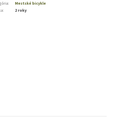
gória
:
Mestské bicykle
ka
:
2 roky