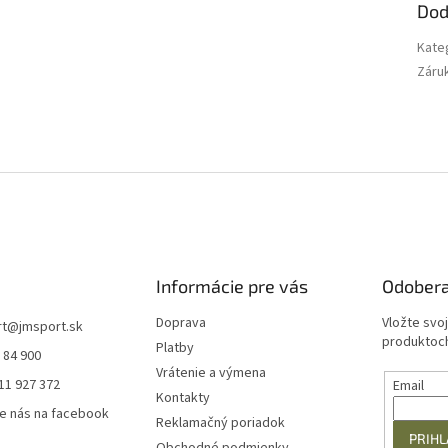
Dod
Kate
Záru
Informácie pre vás
Odobera
Doprava
Vložte svo
rt
@
jmsport.sk
produktoch
Platby
 84 900
Vrátenie a výmena
11 927 372
Email
Kontakty
e nás na facebook
Reklamačný poriadok
PRIHL