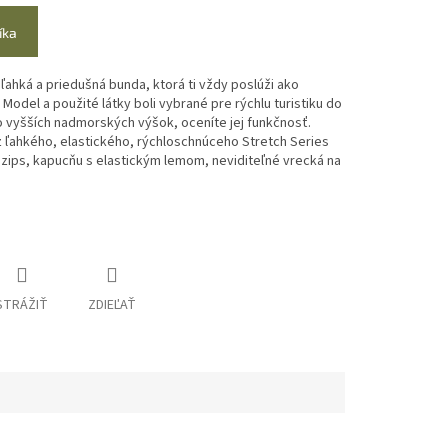
íka
ľahká a priedušná bunda, ktorá ti vždy poslúži ako
 Model a použité látky boli vybrané pre rýchlu turistiku do
 vyšších nadmorských výšok, oceníte jej funkčnosť.
z ľahkého, elastického, rýchloschnúceho Stretch Series
 zips, kapucňu s elastickým lemom, neviditeľné vrecká na
STRÁŽIŤ
ZDIEĽAŤ