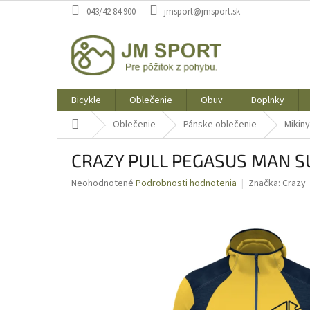
Prejsť
043/42 84 900
jmsport@jmsport.sk
na
obsah
Bicykle
Oblečenie
Obuv
Doplnky
Domov
Oblečenie
Pánske oblečenie
Mikiny
CRAZY PULL PEGASUS MAN S
Priemerné
Neohodnotené
Podrobnosti hodnotenia
Značka:
Crazy
hodnotenie
produktu
je
0,0
z
5
hviezdičiek.