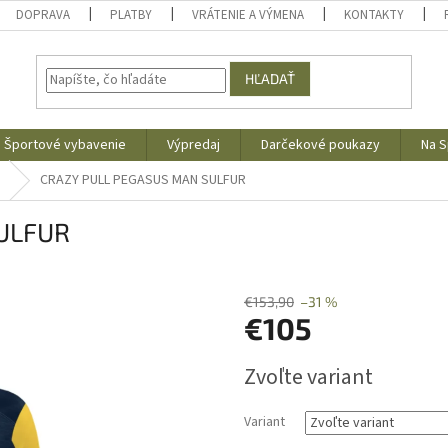
DOPRAVA
PLATBY
VRÁTENIE A VÝMENA
KONTAKTY
HĽADAŤ
Športové vybavenie
Výpredaj
Darčekové poukazy
Na S
CRAZY PULL PEGASUS MAN SULFUR
ULFUR
€153,90
–31 %
€105
Jednotková
Zvoľte variant
cena:
Variant