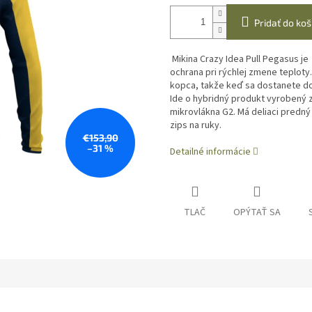
Pridať do koš
Mikina Crazy Idea Pull Pegasus je 
ochrana pri rýchlej zmene teploty.
kopca, takže keď sa dostanete do
Ide o hybridný produkt vyrobený 
mikrovlákna G2. Má deliaci predný
zips na ruky.
€153,90
–31 %
Detailné informácie
TLAČ
OPÝTAŤ SA