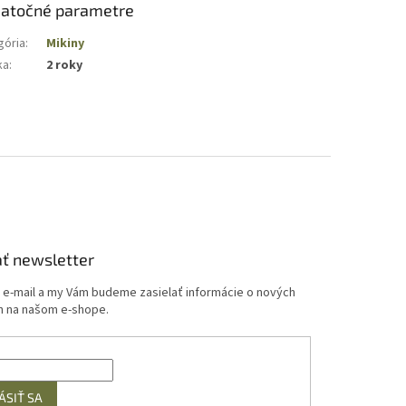
atočné parametre
gória
:
Mikiny
ka
:
2 roky
ť newsletter
j e-mail a my Vám budeme zasielať informácie o nových
 na našom e-shope.
ÁSIŤ SA