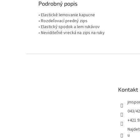
Podrobný popis
• Elastické lemovanie kapucne
• Rozdeľovací predný zips
• Elastický spodok a lem rukávov
• Neviditeľné vrecká na zips na ruky
Z
á
p
ä
t
Kontakt
i
e
jmspo
043/42
+421 9
Najdet
u