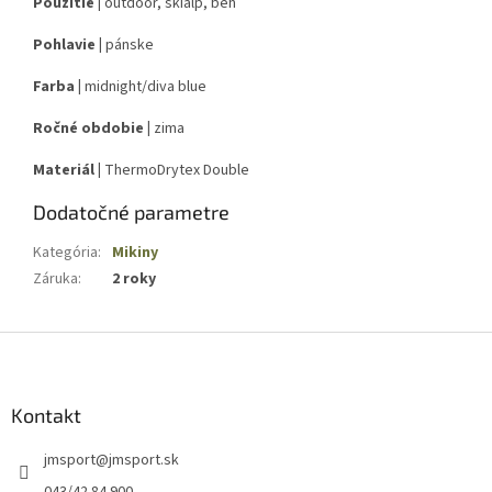
Použitie |
outdoor, skialp, beh
Pohlavie |
pánske
Farba |
midnight/diva blue
Ročné obdobie |
zima
Materiál |
ThermoDrytex Double
Dodatočné parametre
Kategória
:
Mikiny
Záruka
:
2 roky
Z
á
p
ä
Kontakt
t
jmsport
@
jmsport.sk
i
e