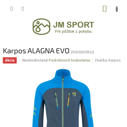
Prejsť
NÁKUP
na
obsah
KOŠÍK
Karpos ALAGNA EVO
2501020/052/L
Priemerné
Neohodnotené
Podrobnosti hodnotenia
Značka:
Karpos
Akcia
hodnotenie
produktu
je
0,0
z
5
hviezdičiek.