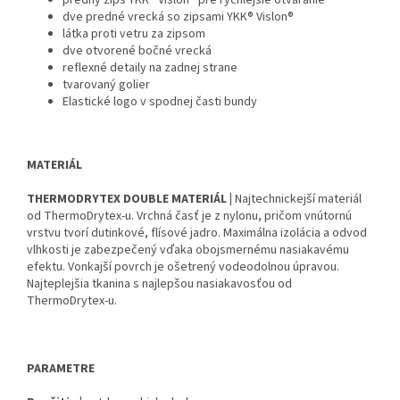
predný zips YKK® Vislon® pre rýchlejšie otváranie
dve predné vrecká so zipsami YKK® Vislon®
látka proti vetru za zipsom
dve otvorené bočné vrecká
reflexné detaily na zadnej strane
tvarovaný golier
Elastické logo v spodnej časti bundy
MATERIÁL
THERMODRYTEX DOUBLE MATERIÁL |
Najtechnickejší materiál
od ThermoDrytex-u. Vrchná časť je z nylonu, pričom vnútornú
vrstvu tvorí dutinkové, flísové jadro. Maximálna izolácia a odvod
vlhkosti je zabezpečený vďaka obojsmernému nasiakavému
efektu. Vonkajší povrch je ošetrený vodeodolnou úpravou.
Najteplejšia tkanina s najlepšou nasiakavosťou od
ThermoDrytex-u.
PARAMETRE