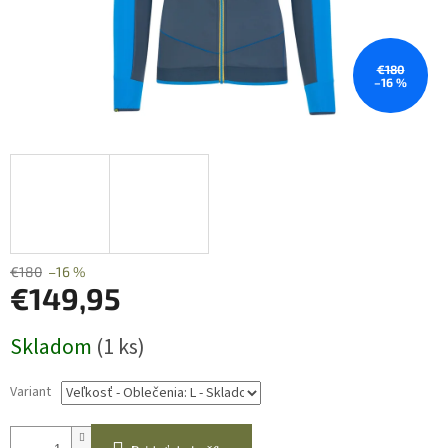
€180
–16 %
€180
–16 %
€149,95
Jednotková
Skladom
(1 ks)
cena:
Variant