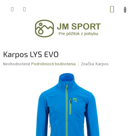
Prejsť
NÁKUP
na
obsah
KOŠÍK
Karpos LYS EVO
Priemerné
Neohodnotené
Podrobnosti hodnotenia
Značka:
Karpos
hodnotenie
produktu
je
0,0
z
5
hviezdičiek.