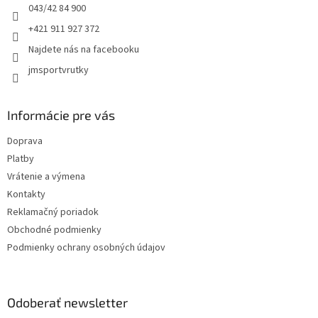
e
043/42 84 900
+421 911 927 372
Najdete nás na facebooku
jmsportvrutky
Informácie pre vás
Doprava
Platby
Vrátenie a výmena
Kontakty
Reklamačný poriadok
Obchodné podmienky
Podmienky ochrany osobných údajov
Odoberať newsletter