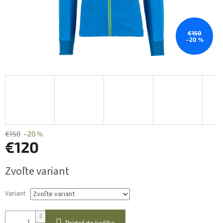
€150
–20 %
€150
–20 %
€120
Jednotková
Zvoľte variant
cena:
Variant
Pridať do košíka