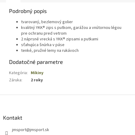
Podrobný popis
tvarovaný, bezlemový golier
kvalitný YKK® zips s putkom, garážou a vnútornou légou
pre ochranu pred vetrom
2 náprsné vrecká s YKK® zipsami a putkami
sťahujúca šnúrka v páse
tenké, pružné lemy na rukávoch
Dodatočné parametre
Kategória
:
Mikiny
Záruka
:
2 roky
Z
á
p
ä
Kontakt
t
jmsport
@
jmsport.sk
i