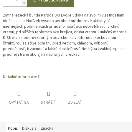
Zimná lezecká bunda Karpos Lys Evo je vďaka na svojim vlastnostiam
ideálna na akékoľvek vysoko aeróbne outdoorové aktivity. V
miernejších podmienkach ju možno nosiť ako neprefúkavú, vrchnú
vrstvu, pri nižších teplotách ako hrejivú, druhú vrstvu. Funkčný materiál
K-Stretch s oderuvzdorným povrchom a vnútornou, kockovanou
štruktúrou zaisťuje ochranu pred vetrom, chladom, výbornú
priedušnosť, trvácnosť a ľahkú zbaliteľnosť. Nechýba kvalitný zips na
prednej strane ako aj na náprsných vreckách.
Detailné informácie
OPÝTAŤ SA
STRÁŽIŤ
ZDIEĽAŤ
Popis
Diskusia
Značka