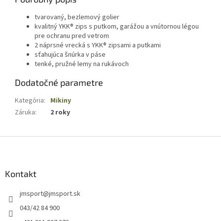
tvarovaný, bezlemový golier
kvalitný YKK® zips s putkom, garážou a vnútornou légou
pre ochranu pred vetrom
2 náprsné vrecká s YKK® zipsami a putkami
sťahujúca šnúrka v páse
tenké, pružné lemy na rukávoch
Dodatočné parametre
Kategória
:
Mikiny
Záruka
:
2 roky
Z
á
p
ä
Kontakt
t
jmsport
@
jmsport.sk
i
e
043/42 84 900