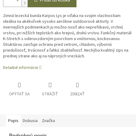
Zimná lezecká bunda Karpos Lys je vďaka na svojim vlastnostiam
ideálna na akékoľvek vysoko aeróbne outdoorové aktivity. V
miernejších podmienkach ju možno nosiť ako neprefúkavú, vrchnú
vrstvu, pri nižších teplotách ako hrejivú, druhú vrstvu. Funkčný materiál
K-Stretch s oderuvzdorným povrchom a vnútornou, kockovanou
štruktúrou zaisťuje ochranu pred vetrom, chladom, výbornú
priedušnosť, trvácnosť a ľahkú zbaliteľnosť. Nechýba kvalitný zips na
prednej strane ako aj na náprsných vreckách.
Detailné informácie
OPÝTAŤ SA
STRÁŽIŤ
ZDIEĽAŤ
Popis
Diskusia
Značka
Podrobný popis