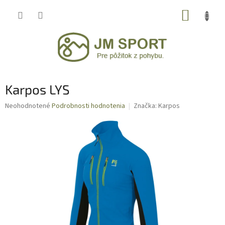
Prejsť
NÁKUP
na
obsah
KOŠÍK
Karpos LYS
Priemerné
Neohodnotené
Podrobnosti hodnotenia
Značka:
Karpos
hodnotenie
produktu
je
0,0
z
5
hviezdičiek.