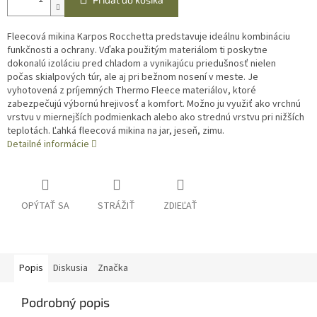
Fleecová mikina Karpos Rocchetta predstavuje ideálnu kombináciu
funkčnosti a ochrany. Vďaka použitým materiálom ti poskytne
dokonalú izoláciu pred chladom a vynikajúcu priedušnosť nielen
počas skialpových túr, ale aj pri bežnom nosení v meste. Je
vyhotovená z príjemných Thermo Fleece materiálov, ktoré
zabezpečujú výbornú hrejivosť a komfort. Možno ju využiť ako vrchnú
vrstvu v miernejších podmienkach alebo ako strednú vrstvu pri nižších
teplotách. Ľahká fleecová mikina na jar, jeseň, zimu.
Detailné informácie
OPÝTAŤ SA
STRÁŽIŤ
ZDIEĽAŤ
Popis
Diskusia
Značka
Podrobný popis