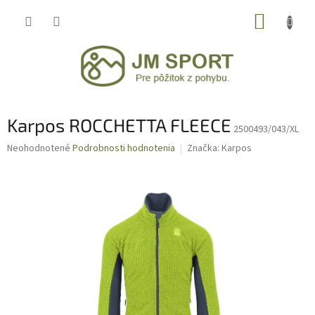
Prejsť
NÁKUP
na
obsah
KOŠÍK
Karpos ROCCHETTA FLEECE
2500493/043/XL
Priemerné
Neohodnotené
Podrobnosti hodnotenia
Značka:
Karpos
hodnotenie
produktu
je
0,0
z
5
hviezdičiek.