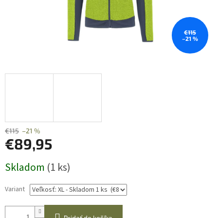
€115
–21 %
€115
–21 %
€89,95
Jednotková
Skladom
(1 ks)
cena:
Variant
Pridať do košíka