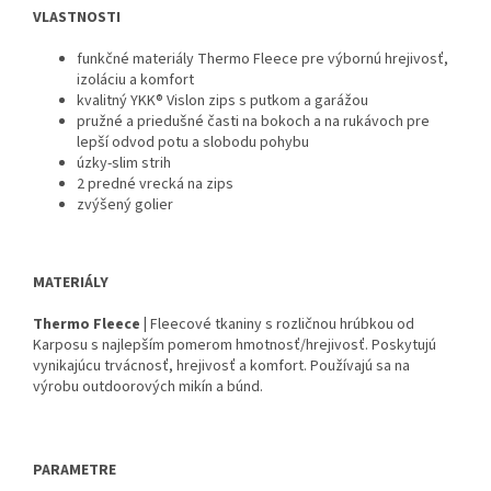
VLASTNOSTI
funkčné materiály Thermo Fleece pre výbornú hrejivosť,
izoláciu a komfort
kvalitný YKK® Vislon zips s putkom a garážou
pružné a priedušné časti na bokoch a na rukávoch pre
lepší odvod potu a slobodu pohybu
úzky-slim strih
2 predné vrecká na zips
zvýšený golier
MATERIÁLY
Thermo Fleece |
Fleecové tkaniny s rozličnou hrúbkou od
Karposu s najlepším pomerom hmotnosť/hrejivosť. Poskytujú
vynikajúcu trvácnosť, hrejivosť a komfort. Používajú sa na
výrobu outdoorových mikín a búnd.
PARAMETRE