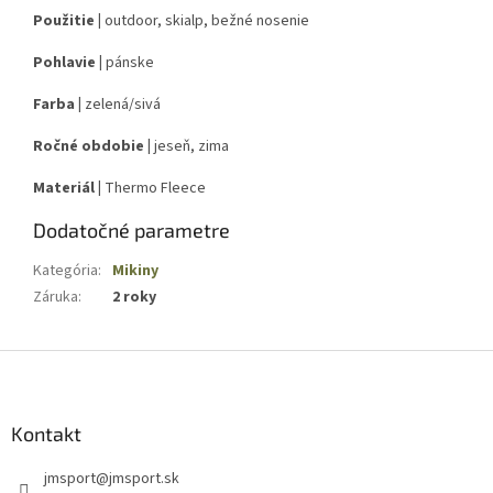
Použitie |
outdoor, skialp, bežné nosenie
Pohlavie |
pánske
Farba |
zelená/sivá
Ročné obdobie |
jeseň, zima
Materiál |
Thermo Fleece
Dodatočné parametre
Kategória
:
Mikiny
Záruka
:
2 roky
Z
á
p
ä
Kontakt
t
jmsport
@
jmsport.sk
i