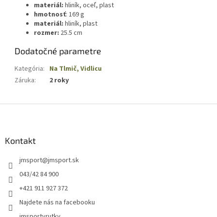
materiál:
hliník, oceľ, plast
hmotnosť
: 169 g
materiál:
hliník, plast
rozmer:
25.5 cm
Dodatočné parametre
Kategória
:
Na Tlmič, Vidlicu
Záruka
:
2 roky
Z
á
p
ä
Kontakt
t
jmsport
@
jmsport.sk
i
e
043/42 84 900
+421 911 927 372
Najdete nás na facebooku
jmsportvrutky