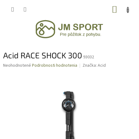
Prejsť
NÁKUP
na
obsah
KOŠÍK
Acid RACE SHOCK 300
93032
Priemerné
Neohodnotené
Podrobnosti hodnotenia
Značka:
Acid
hodnotenie
produktu
je
0,0
z
5
hviezdičiek.