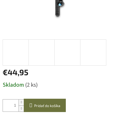
€44,95
Jednotková
Skladom
(2 ks)
cena:
Pridať do košíka