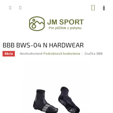
Prejsť
NÁKUP
na
obsah
KOŠÍK
BBB BWS-04 N HARDWEAR
Priemerné
Neohodnotené
Podrobnosti hodnotenia
Značka:
BBB
Akcia
hodnotenie
produktu
je
0,0
z
5
hviezdičiek.