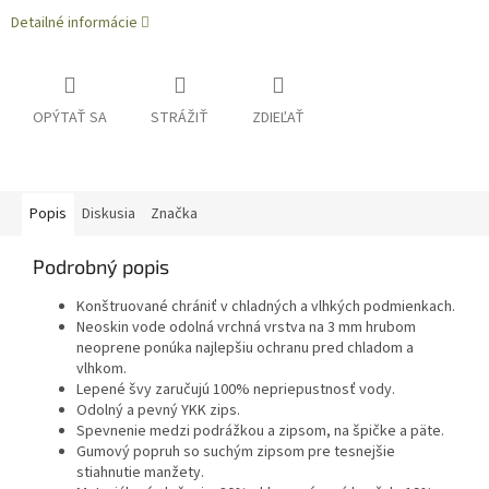
Detailné informácie
OPÝTAŤ SA
STRÁŽIŤ
ZDIEĽAŤ
Popis
Diskusia
Značka
Podrobný popis
Konštruované chrániť v chladných a vlhkých podmienkach.
Neoskin vode odolná vrchná vrstva na 3 mm hrubom
neoprene ponúka najlepšiu ochranu pred chladom a
vlhkom.
Lepené švy zaručujú 100% nepriepustnosť vody.
Odolný a pevný YKK zips.
Spevnenie medzi podrážkou a zipsom, na špičke a päte.
Gumový popruh so suchým zipsom pre tesnejšie
stiahnutie manžety.