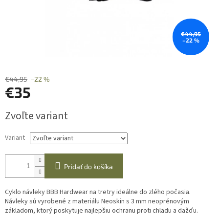
€44,95
–22 %
€44,95
–22 %
€35
Jednotková
Zvoľte variant
cena:
Variant
Pridať do košíka
Cyklo návleky BBB Hardwear na tretry ideálne do zlého počasia.
Návleky sú vyrobené z materiálu Neoskin s 3 mm neoprénovým
základom, ktorý poskytuje najlepšiu ochranu proti chladu a dažďu.