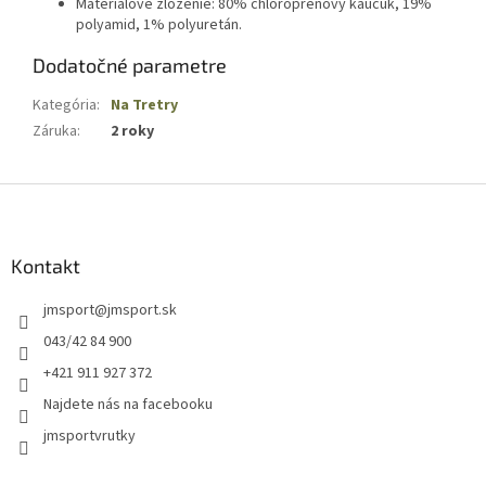
Materiálové zloženie: 80% chloroprénový kaučuk, 19%
polyamid, 1% polyuretán.
Dodatočné parametre
Kategória
:
Na Tretry
Záruka
:
2 roky
Z
á
p
ä
Kontakt
t
jmsport
@
jmsport.sk
i
e
043/42 84 900
+421 911 927 372
Najdete nás na facebooku
jmsportvrutky