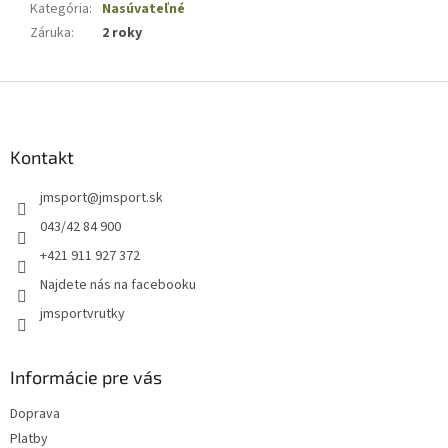
Kategória
:
Nasúvateľné
Záruka
:
2 roky
Z
á
p
ä
Kontakt
t
jmsport
@
jmsport.sk
i
e
043/42 84 900
+421 911 927 372
Najdete nás na facebooku
jmsportvrutky
Informácie pre vás
Doprava
Platby