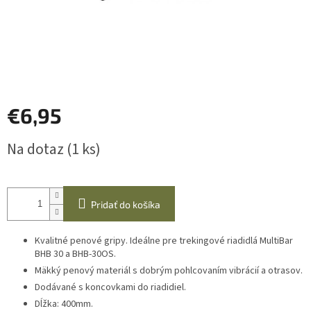
€6,95
Jednotková
Na dotaz
(1 ks)
cena:
Pridať do košíka
Kvalitné penové gripy. Ideálne pre trekingové riadidlá MultiBar
BHB 30 a BHB-30OS.
Mäkký penový materiál s dobrým pohlcovaním vibrácií a otrasov.
Dodávané s koncovkami do riadidiel.
Dĺžka: 400mm.