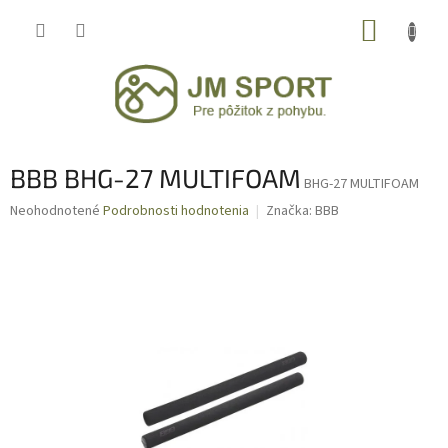
Prejsť
NÁKUP
na
obsah
KOŠÍK
BBB BHG-27 MULTIFOAM
BHG-27 MULTIFOAM
Priemerné
Neohodnotené
Podrobnosti hodnotenia
Značka:
BBB
hodnotenie
produktu
je
0,0
z
5
hviezdičiek.