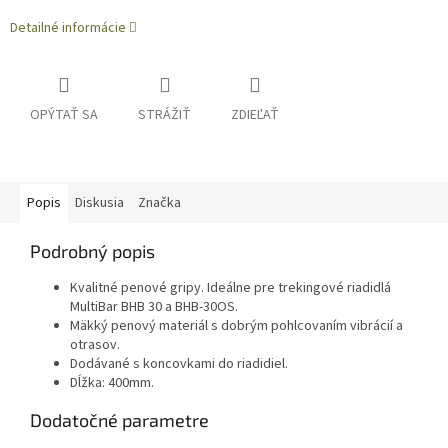
Detailné informácie
OPÝTAŤ SA
STRÁŽIŤ
ZDIEĽAŤ
Popis
Diskusia
Značka
Podrobný popis
Kvalitné penové gripy. Ideálne pre trekingové riadidlá
MultiBar BHB 30 a BHB-30OS.
Mäkký penový materiál s dobrým pohlcovaním vibrácií a
otrasov.
Dodávané s koncovkami do riadidiel.
Dĺžka: 400mm.
Dodatočné parametre