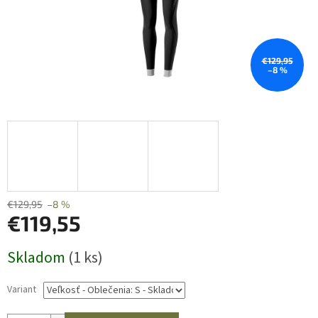
€129,95
–8 %
€129,95
–8 %
€119,55
Jednotková
Skladom
(1 ks)
cena:
Variant