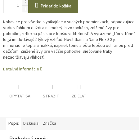
Pridať do košíka
Nohavice pre všetko: vynikajúce v suchých podmienkach, odpudzujúce
vodu v ľahkom daždi a na mokrých vozovkách, znížené švy pre
pohodlie, reflexná pásik pre lepšiu viditeľnosť. A vyrazené „tón-v-tóne“
logá im dodávajú štýlový vzhľad. Nová tkanina Nano Flex 3G je
mimoriadne teplá a mäkká, napriek tomu s ešte lepšou ochranou pred
dažďom. Znížené švy pre väčšie pohodlie. Sieťované traky
nezadržiavajú vlhkosť.
Detailné informácie
OPÝTAŤ SA
STRÁŽIŤ
ZDIEĽAŤ
Popis
Diskusia
Značka
Podrobný popis