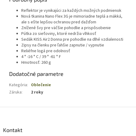
Reflektor je vynikajúci za každých možných podmienok
Nová tkanina Nano Flex 3G je mimoriadne teplá a mäkká,
ale s ešte lepšou ochranou pred dažďom
Znížené švy pre väčšie pohodlie a prispôsobenie
Pútka zo sieťoviny, ktoré nedržia vlhkosť
Sedák KISS Air2 Donna pre pohodlie na dlhé vzdialenosti
Zipsy na členku pre ľahšie zapnutie / vypnutie
Reliéfne logá pre odolnosť
4 ° -16 ° C / 39 ° -61 ° F
Hmotnosť: 260 g
Dodatočné parametre
Kategória
:
Oblečenie
Záruka
:
2 roky
Z
á
p
ä
Kontakt