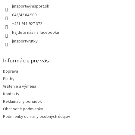
t
jmsport
@
jmsport.sk
i
e
043/42 84 900
+421 911 927 372
Najdete nás na facebooku
jmsportvrutky
Informácie pre vás
Doprava
Platby
Vrátenie a výmena
Kontakty
Reklamačný poriadok
Obchodné podmienky
Podmienky ochrany osobných údajov