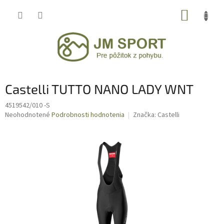
Prejsť
NÁKUP
na
obsah
KOŠÍK
Castelli TUTTO NANO LADY WNT
4519542/010 -S
Priemerné
Neohodnotené
Podrobnosti hodnotenia
Značka:
Castelli
hodnotenie
produktu
je
0,0
z
5
hviezdičiek.