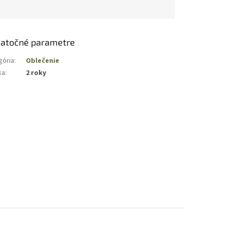
atočné parametre
gória
:
Oblečenie
ka
:
2 roky