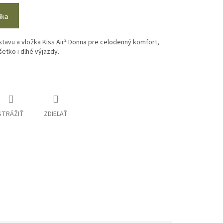
íka
ostavu a vložka Kiss Air² Donna pre celodenný komfort,
šetko i dlhé výjazdy.
STRÁŽIŤ
ZDIEĽAŤ