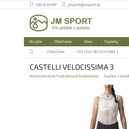
Prejsť
043/42 84 900
jmsport@jmsport.sk
na
obsah
Bicykle
Oblečenie
Obuv
Doplnky
Domov
Oblečenie
CASTELLI VELOCISSIMA 3
CASTELLI VELOCISSIMA 3
Priemerné
Neohodnotené
Podrobnosti hodnotenia
Značka:
Castell
hodnotenie
produktu
je
0,0
z
5
hviezdičiek.