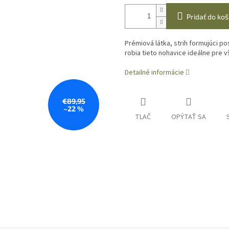
Pridať do koš
Prémiová látka, strih formujúci p
robia tieto nohavice ideálne pre v
Detailné informácie
€89,95
–22 %
TLAČ
OPÝTAŤ SA