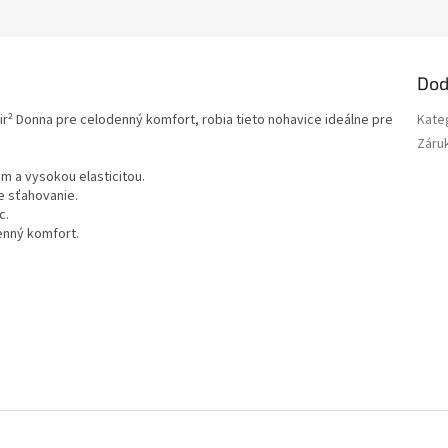
Dod
Air² Donna pre celodenný komfort, robia tieto nohavice ideálne pre
Kate
Záru
m a vysokou elasticitou.
e sťahovanie.
c.
enný komfort.