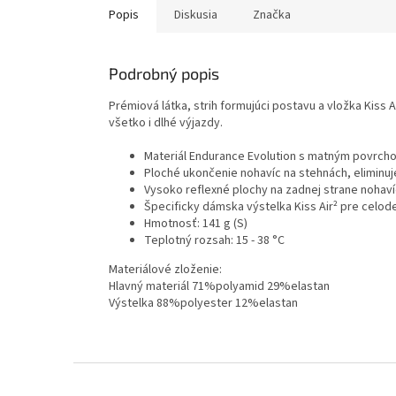
Popis
Diskusia
Značka
Podrobný popis
Prémiová látka, strih formujúci postavu a vložka Kiss 
všetko i dlhé výjazdy.
Materiál Endurance Evolution s matným povrcho
Ploché ukončenie nohavíc na stehnách, eliminuj
Vysoko reflexné plochy na zadnej strane nohaví
Špecificky dámska výstelka Kiss Air² pre celod
Hmotnosť: 141 g (S)
Teplotný rozsah: 15 - 38 °C
Materiálové zloženie:
Hlavný materiál 71%polyamid 29%elastan
Výstelka 88%polyester 12%elastan
Z
á