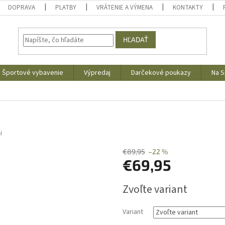
DOPRAVA
PLATBY
VRÁTENIE A VÝMENA
KONTAKTY
HĽADAŤ
Športové vybavenie
Výpredaj
Darčekové poukazy
Na S
i
€89,95
–22 %
€69,95
Jednotková
Zvoľte variant
cena:
Variant