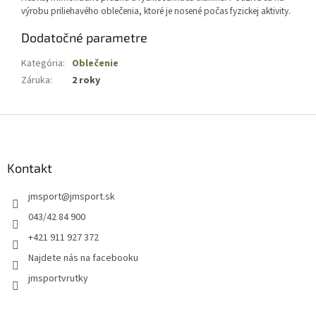
výrobu priliehavého oblečenia, ktoré je nosené počas fyzickej aktivity.
Dodatočné parametre
Kategória
:
Oblečenie
Záruka
:
2 roky
Z
á
p
ä
Kontakt
t
jmsport
@
jmsport.sk
i
e
043/42 84 900
+421 911 927 372
Najdete nás na facebooku
jmsportvrutky