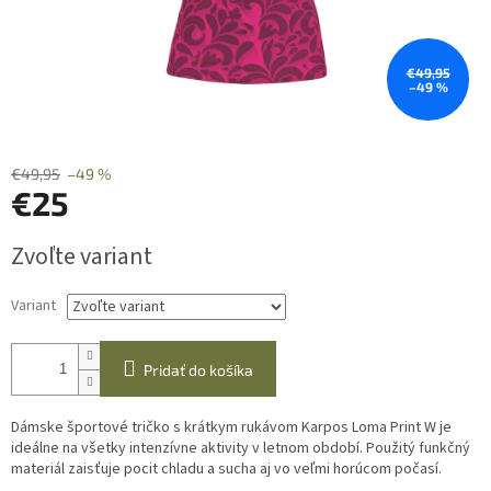
€49,95
–49 %
€49,95
–49 %
€25
Jednotková
Zvoľte variant
cena:
Variant
Pridať do košíka
Dámske športové tričko s krátkym rukávom Karpos Loma Print W je
ideálne na všetky intenzívne aktivity v letnom období. Použitý funkčný
materiál zaisťuje pocit chladu a sucha aj vo veľmi horúcom počasí.