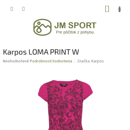
Prejsť
NÁKUP
na
obsah
KOŠÍK
Karpos LOMA PRINT W
Priemerné
Neohodnotené
Podrobnosti hodnotenia
Značka:
Karpos
hodnotenie
produktu
je
0,0
z
5
hviezdičiek.