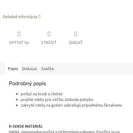
Detailné informácie
OPÝTAŤ SA
STRÁŽIŤ
ZDIEĽAŤ
Popis
Diskusia
Značka
Podrobný popis
potlač na hrudi a chrbte
pružné stehy pre väčšiu slobodu pohybu
zakryté stehy na golieri zabraňujú prípadnému škriabaniu
K-SENSE MATERIÁL
Hebká, mimoriadne pružná a rýchloschnúca tkanina. Používa sa na