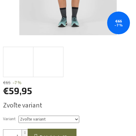
€65
–7 %
€65
–7 %
€59,95
Jednotková
Zvoľte variant
cena:
Variant