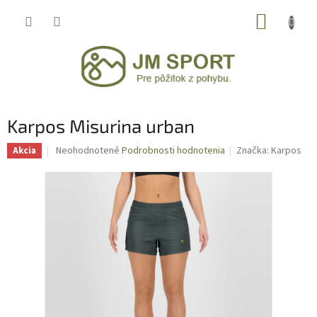
Prejsť
NÁKUP
na
obsah
KOŠÍK
Karpos Misurina urban
Priemerné
Neohodnotené
Podrobnosti hodnotenia
Značka:
Karpos
Akcia
hodnotenie
produktu
je
0,0
z
5
hviezdičiek.