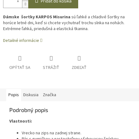
Pridať do košíka
Dámske šortky KARPOS Misurina
sú ľahké a chladivé šortky na
horúce letné dni, keď si chcete vychutnať trochu slnka na nohách.
Extrémne ľahká, priedušná a elastická tkanina.
Detailné informácie
OPÝTAŤ SA
STRÁŽIŤ
ZDIEĽAŤ
Popis
Diskusia
Značka
Podrobný popis
Vlastnosti:
Vrecko na zips na zadnej strane.