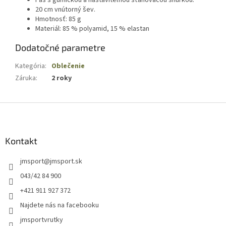
Pás s gumičkou a nastaviteľnou sťahovacou šnúrkou.
20 cm vnútorný šev.
Hmotnosť: 85 g
Materiál: 85 % polyamid, 15 % elastan
Dodatočné parametre
Kategória
:
Oblečenie
Záruka
:
2 roky
Z
á
p
ä
Kontakt
t
jmsport
@
jmsport.sk
i
e
043/42 84 900
+421 911 927 372
Najdete nás na facebooku
jmsportvrutky