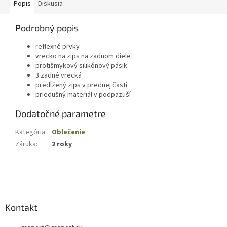
Popis
Diskusia
Podrobný popis
reflexné prvky
vrecko na zips na zadnom diele
protišmykový silikónový pásik
3 zadné vrecká
predĺžený zips v prednej časti
priedušný materiál v podpazuší
Dodatočné parametre
Kategória
:
Oblečenie
Záruka
:
2 roky
Z
á
p
ä
Kontakt
t