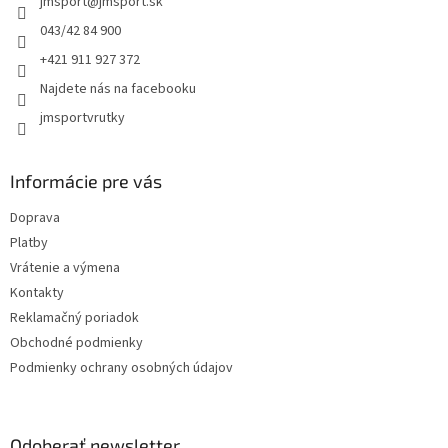
jmsport
@
jmsport.sk
i
e
043/42 84 900
+421 911 927 372
Najdete nás na facebooku
jmsportvrutky
Informácie pre vás
Doprava
Platby
Vrátenie a výmena
Kontakty
Reklamačný poriadok
Obchodné podmienky
Podmienky ochrany osobných údajov
Odoberať newsletter