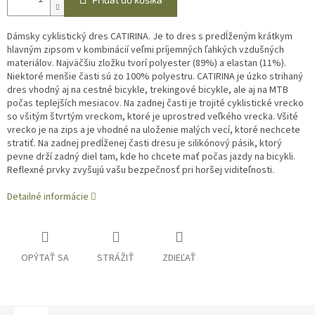
Dámsky cyklistický dres CATIRINA. Je to dres s predĺženým krátkym
hlavným zipsom v kombinácií veľmi príjemných ľahkých vzdušných
materiálov. Najväčšiu zložku tvorí polyester (89%) a elastan (11%).
Niektoré menšie časti sú zo 100% polyestru. CATIRINA je úzko strihaný
dres vhodný aj na cestné bicykle, trekingové bicykle, ale aj na MTB
počas teplejších mesiacov. Na zadnej časti je trojité cyklistické vrecko
so všitým štvrtým vreckom, ktoré je uprostred veľkého vrecka. Všité
vrecko je na zips a je vhodné na uloženie malých vecí, ktoré nechcete
stratiť. Na zadnej predĺženej časti dresu je silikónový pásik, ktorý
pevne drží zadný diel tam, kde ho chcete mať počas jazdy na bicykli.
Reflexné prvky zvyšujú vašu bezpečnosť pri horšej viditeľnosti.
Detailné informácie
OPÝTAŤ SA
STRÁŽIŤ
ZDIEĽAŤ