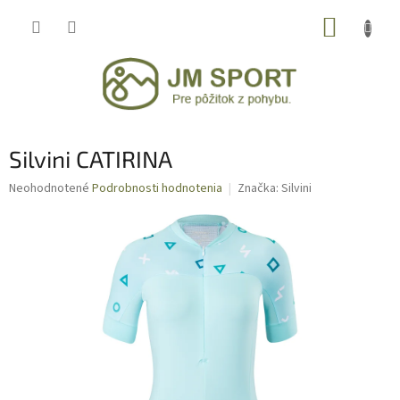
Prejsť
NÁKUP
na
obsah
KOŠÍK
Silvini CATIRINA
Priemerné
Neohodnotené
Podrobnosti hodnotenia
Značka:
Silvini
hodnotenie
produktu
je
0,0
z
5
hviezdičiek.