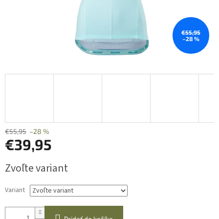
€55,95
–28 %
€55,95
–28 %
€39,95
Jednotková
Zvoľte variant
cena:
Variant
Pridať do košíka