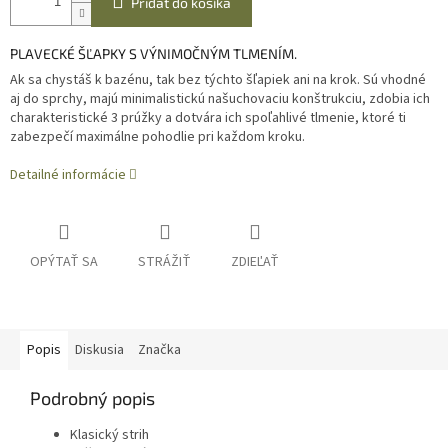
Pridať do košíka
PLAVECKÉ ŠĽAPKY S VÝNIMOČNÝM TLMENÍM.
Ak sa chystáš k bazénu, tak bez týchto šľapiek ani na krok. Sú vhodné
aj do sprchy, majú minimalistickú našuchovaciu konštrukciu, zdobia ich
charakteristické 3 prúžky a dotvára ich spoľahlivé tlmenie, ktoré ti
zabezpečí maximálne pohodlie pri každom kroku.
Detailné informácie
OPÝTAŤ SA
STRÁŽIŤ
ZDIEĽAŤ
Popis
Diskusia
Značka
Podrobný popis
Klasický strih