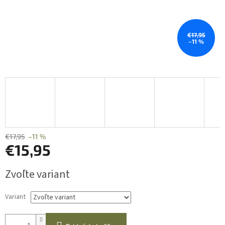
€17,95
–11 %
€17,95
–11 %
€15,95
Jednotková
Zvoľte variant
cena:
Variant