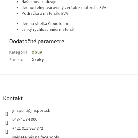
Našuchovací dizajn
Jednodielny tvarovaný zvršok z materiálu EVA
Podrážka z materiálu EVA
Jemná stielka Cloudfoam
Ľahký rýchloschnúci materiál
Dodatočné parametre
Kategória
:
Obuv
Záruka
:
2 roky
Z
á
p
ä
Kontakt
t
jmsport
@
jmsport.sk
i
e
043/42 84 900
+421 911 927 372
Najdete nás na facebooku