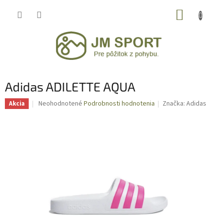
Prejsť
NÁKUP
na
obsah
KOŠÍK
Adidas ADILETTE AQUA
Priemerné
Neohodnotené
Podrobnosti hodnotenia
Značka:
Adidas
Akcia
hodnotenie
produktu
je
0,0
z
5
hviezdičiek.