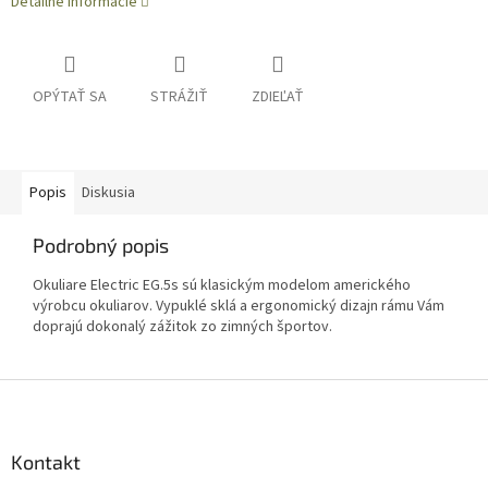
Detailné informácie
OPÝTAŤ SA
STRÁŽIŤ
ZDIEĽAŤ
Popis
Diskusia
Podrobný popis
Okuliare Electric EG.5s sú klasickým modelom amerického
výrobcu okuliarov. Vypuklé sklá a ergonomický dizajn rámu Vám
doprajú dokonalý zážitok zo zimných športov.
Z
á
p
ä
Kontakt
t