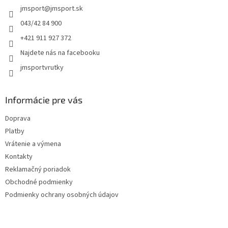
jmsport
@
jmsport.sk
i
e
043/42 84 900
+421 911 927 372
Najdete nás na facebooku
jmsportvrutky
Informácie pre vás
Doprava
Platby
Vrátenie a výmena
Kontakty
Reklamačný poriadok
Obchodné podmienky
Podmienky ochrany osobných údajov