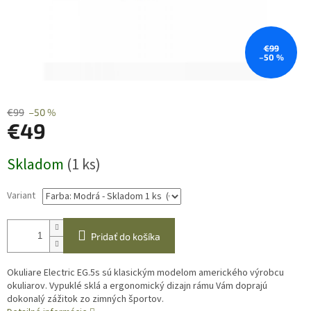
€99
–50 %
€99
–50 %
€49
Jednotková
Skladom
(1 ks)
cena:
Variant
Pridať do košíka
Okuliare Electric EG.5s sú klasickým modelom amerického výrobcu
okuliarov. Vypuklé sklá a ergonomický dizajn rámu Vám doprajú
dokonalý zážitok zo zimných športov.