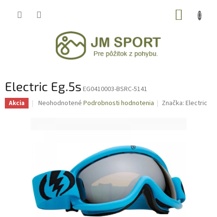
Prejsť
NÁKUP
na
obsah
KOŠÍK
Electric Eg.5s
EG0410003-BSRC-5141
Priemerné
Neohodnotené
Podrobnosti hodnotenia
Značka:
Electric
Akcia
hodnotenie
produktu
je
0,0
z
5
hviezdičiek.